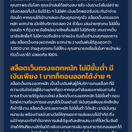
คุณภาพระดับโลก คุณเข้าเล่นได้อย่างสบายใจ เงินรางวัลโบนัสจ่าย
จริงตลอดทั้งวัน รับได้รัว ๆ ไม่มีพัก เงินแจ็กพอตรับประกันว่าจ่าย
ก้อนโต หากคุณได้เข้ามาเล่นจะต้องถูกอกถูกใจ สล็อตเว็บตรงแตก
หนัก แตกง่าย เปิดให้บริการตลอด 24 ชั่วโมง เล่นง่ายทุกเกม ไม่มีขั้น
ตอนใด ๆ ที่วุ่นวาย มือใหม่ขนาดไหนก็เล่นได้ ไม่มีติดขัด เกมจากเว็บ
เราลิขสิทธิ์แท้ ไม่มีการปรับอัตราจ่ายเงิน รับเต็มจำนวนทุกยอดการ
เล่น สล็อตเว็บตรงแตกหนัก แตกง่าย วางเดิมพันได้สูงสุดกว่า 
3,000 บาท จ่ายสูงทุกเกม ไม่มีโกง คุณสามารถเชื่อมั่นในการเข้าเล่น
กับเว็บเราได้ ปลอดภัย 100% 
สล็อตเว็บตรงแตกหนัก ไม่มีขั้นต่ำ มี
เงินเพียง 1 บาทก็ถอนออกได้ง่าย ๆ
สล็อตเว็บตรงแตกหนัก เป็นเว็บเดิมพันผู้ให้บริการเกมสล็อต ที่มี
ความจริงใจต่อผู้ใช้งานมากที่สุด หากคุณกำลังมองหาช่องทางใน
การสร้างรายได้รูปแบบใหม่ สล็อตเว็บตรงแตกหนัก ไม่มีขั้นต่ำ ตอบ
โจทย์ความต้องการของคุณได้เป็นอย่างดี มีเงินทุนเพียงแค่หลักสิบ 
ก็เข้าใช้งาน สล็อตเว็บตรงแตกหนัก ไม่มีขั้นต่ำ ได้แล้ว เรามีเงินทุน
หนาแน่น พร้อมจ่ายเงินรางวัลให้ทุกยอดการเล่นแบบไม่จำกัด ถึง
แม้ว่าคุณจะทำกำไรจากการเล่นได้สูงถึงหลักแสน เราก็ไม่หวั่น ยินดี
จ่ายให้ทันทีแบบอัตโนมัติ หลังจบเกมการเล่น คุณสามารถถอนออกได้