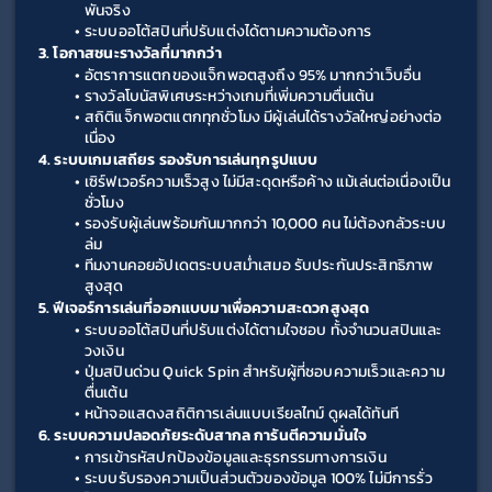
พันจริง
ระบบออโต้สปินที่ปรับแต่งได้ตามความต้องการ
3. โอกาสชนะรางวัลที่มากกว่า
อัตราการแตกของแจ็กพอตสูงถึง 95% มากกว่าเว็บอื่น
รางวัลโบนัสพิเศษระหว่างเกมที่เพิ่มความตื่นเต้น
สถิติแจ็กพอตแตกทุกชั่วโมง มีผู้เล่นได้รางวัลใหญ่อย่างต่อ
เนื่อง
4. ระบบเกมเสถียร รองรับการเล่นทุกรูปแบบ
เซิร์ฟเวอร์ความเร็วสูง ไม่มีสะดุดหรือค้าง แม้เล่นต่อเนื่องเป็น
ชั่วโมง
รองรับผู้เล่นพร้อมกันมากกว่า 10,000 คน ไม่ต้องกลัวระบบ
ล่ม
ทีมงานคอยอัปเดตระบบสม่ำเสมอ รับประกันประสิทธิภาพ
สูงสุด
5. ฟีเจอร์การเล่นที่ออกแบบมาเพื่อความสะดวกสูงสุด
ระบบออโต้สปินที่ปรับแต่งได้ตามใจชอบ ทั้งจำนวนสปินและ
วงเงิน
ปุ่มสปินด่วน Quick Spin สำหรับผู้ที่ชอบความเร็วและความ
ตื่นเต้น
หน้าจอแสดงสถิติการเล่นแบบเรียลไทม์ ดูผลได้ทันที
6. ระบบความปลอดภัยระดับสากล การันตีความมั่นใจ
การเข้ารหัสปกป้องข้อมูลและธุรกรรมทางการเงิน
ระบบรับรองความเป็นส่วนตัวของข้อมูล 100% ไม่มีการรั่ว