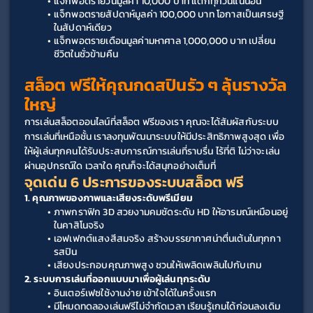
แจ็กพอตรายวันมูลค่า 10,000 บาท แตกทุกวันแน่นอน
แจ็กพอตรายสัปดาห์มูลค่า 100,000 บาท โอกาสเป็นเศรษฐี
ในสัปดาห์เดียว
แจ็กพอตรายเดือนมูลค่ามหาศาล 1,000,000 บาท เปลี่ยน
ชีวิตในชั่วข้ามคืน
สล็อต ฟรีให้คุณกดสปินรัว ๆ ลุ้นรางวัล
ใหญ่
การเล่นสล็อตออนไลน์ที่สล็อต ฟรีของเรา คุณจะได้สัมผัสกับระบบ
การเล่นที่เหนือชั้น เราลงทุนพัฒนาระบบให้มีประสิทธิภาพสูงสุด เพื่อ
ให้ผู้เล่นทุกคนได้รับประสบการณ์การเล่นที่ราบรื่น ไร้ที่ติ ไม่ว่าจะเล่น
ผ่านอุปกรณ์ใด เวลาใด คุณก็จะได้สนุกอย่างเต็มที่ 
จุดเด่น 6 ประการของระบบสล็อต ฟรี
1. คุณภาพของภาพและเสียงระดับพรีเมียม
ภาพกราฟิก 3D สวยงามคมชัดระดับ HD ให้อารมณ์เหมือนอยู่
ในคาสิโนจริง
เอฟเฟกต์แสงสีสมจริง สร้างบรรยากาศน่าตื่นเต้นในทุกกา
รสปิน
เสียงประกอบคุณภาพสูง ชวนให้เพลิดเพลินไปกับเกม
2. ระบบการเล่นที่ออกแบบมาเพื่อผู้เล่นทุกระดับ
อินเตอร์เฟซใช้งานง่าย เข้าใจได้ในครั้งแรก
มีโหมดทดลองเล่นฟรีไม่จำกัดเวลา เรียนรู้เกมได้ก่อนลงเดิม