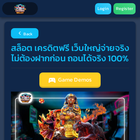
Login
Register
Back
สล็อต เครดิตฟรี เว็บใหญ่จ่ายจริง
ไม่ต้องฝากก่อน ถอนได้จริง 100%
Game Demos