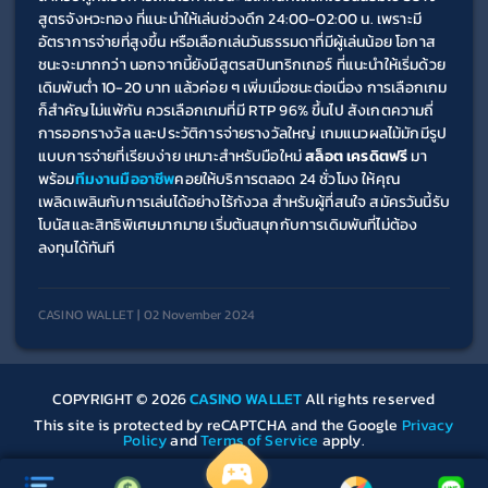
สูตรจังหวะทอง ที่แนะนำให้เล่นช่วงดึก 24:00-02:00 น. เพราะมี
อัตราการจ่ายที่สูงขึ้น หรือเลือกเล่นวันธรรมดาที่มีผู้เล่นน้อย โอกาส
ชนะจะมากกว่า นอกจากนี้ยังมีสูตรสปินทริกเกอร์ ที่แนะนำให้เริ่มด้วย
เดิมพันต่ำ 10-20 บาท แล้วค่อย ๆ เพิ่มเมื่อชนะต่อเนื่อง การเลือกเกม
ก็สำคัญไม่แพ้กัน ควรเลือกเกมที่มี RTP 96% ขึ้นไป สังเกตความถี่
การออกรางวัล และประวัติการจ่ายรางวัลใหญ่ เกมแนวผลไม้มักมีรูป
แบบการจ่ายที่เรียบง่าย เหมาะสำหรับมือใหม่ 
สล็อต เครดิตฟรี 
มา
พร้อม
ทีมงานมืออาชีพ
คอยให้บริการตลอด 24 ชั่วโมง ให้คุณ
เพลิดเพลินกับการเล่นได้อย่างไร้กังวล สำหรับผู้ที่สนใจ สมัครวันนี้รับ
โบนัสและสิทธิพิเศษมากมาย เริ่มต้นสนุกกับการเดิมพันที่ไม่ต้อง
ลงทุนได้ทันที
CASINO WALLET | 02 November 2024
COPYRIGHT © 2026
CASINO WALLET
All rights reserved
This site is protected by reCAPTCHA and the Google
Privacy
Policy
and
Terms of Service
apply.