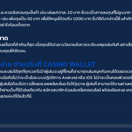
ะควรเลือกลงทุนขั้นต่ำ เช่น เล่นแค่ตาละ 20 บาท ซึ่งจะเป็นการลงทุนที่ไม่สูงมาก จ
ช่น เพิ่มทุนเป็น 50 บาท เพื่อให้หมุนได้จนถึง 1,000 บาท ซึ่งวิธีดังกล่าวนี้สิ่งสำ
 อย่าใจร้อนเด็ดขาด
ดขาด
รเล่นสล็อตที่สำคัญที่สุด เมื่อคุณได้เงินรางวัลมาแล้วควรจะต้องหยุดเล่นทันที อย่าเส
งของคุณให้ชัดเจน
่นง่าย จ่ายจริงที่ CASINO WALLET
เล่นได้ทุกที่ทุกเวลาไม่ว่าผู้เล่นจะอยู่ที่ไหนก็สามารถเล่นสนุกกับเกมได้ตลอดเวล
มือถือไม่ว่าจะเป็นในระบบปฏิบัติการ Android หรือ iOS ไม่ว่าจะเป็นคอมพิวเตอร์ ,
ู้เล่นไม่ต้องไปดาวน์โหลดแอพพลิเคชั่นอะไรให้วุ่นวาย ผู้เล่นก็สามารถใช้งานผ่านหน
ำผ่านเว็บก็ได้เช่นเดียวกัน สมัครสมาชิกร่วมเล่นสล็อตออนไลน์ พร้อมข้อเสนอ เคร
ห่งปีได้แล้วที่นี่