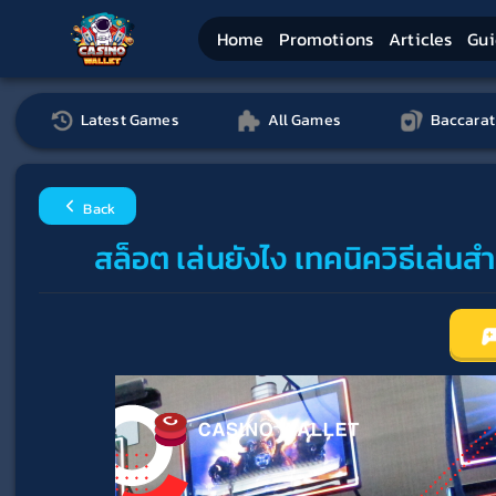
Home
Promotions
Articles
Gu
Latest Games
All Games
Baccarat
Back
สล็อต เล่นยังไง เทคนิควิธีเล่นสำ