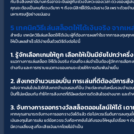
กัน ซึ่งสิ่งเหล่านี้บางครั้งอาจจะขึ้นอยู่กับช่วงจังหวะของเวลา ดวงของผู้เ
คุณจะต้องเป็นคนที่ดวงดีมาก ๆ ถึงจะมีสิทธิ์ได้รับเงินรางวัล เพราะด้วยจำนวน
มหาเศรษฐีอย่างแน่นอน
5 เทคนิควิธีเล่นสล็อตให้ได้เงินจริง จากเห
สำหรับ เทคนิควิธีเล่นสล็อตให้ได้เงิน ผู้ที่ต้องการผลกำไรจากการลงทุนทุกค
ให้เป็นผลสำเร็จได้ง่ายขึ้นด้วยวิธีดังต่อไปนี้
1. รู้จักเลือกเกมให้ถูก เลือกให้เป็นมีชัยไปกว่าครึ่ง
แนวทางการเล่นสล็อต ให้ได้เงินจริง ก่อนที่จะเล่นจำเป็นต้องรู้จักการเลือ
ต่างกัน และการทราบแนวทางของเกมจะช่วยให้การเดิมพันง่ายขึ้น
2. สังเกตจำนวนรอบปั่น การเล่นที่ดีต้องมีการ
หลังจากเล่นไปแล้วให้สังเกตจำนวนรอบที่ปั่น ว่าแต่ละเกมในหนึ่งรอบจำนว
ปั่นที่ไม่เหมือนกัน ทำให้การสังเกตที่ดีมีผลต่อการตัดสินใจอย่างมาก และ
3. จับทางการออกรางวัลสล็อตออนไลน์​ให้ได้ เดาท
หากคุณสามารถจับทางการออกรางวัลได้แล้ว ต่อไปควรเริ่มต้นการลงทุนขั้นต่ำ
เงินลงทุนในการเล่น แต่ข้อควรระวังคือหากยังไม่ถึงรอบให้หมุนไปเรื่อย ๆ ก่อน
มีความเสี่ยงสูงที่จะเสียเงินมากโดยไม่จำเป็น