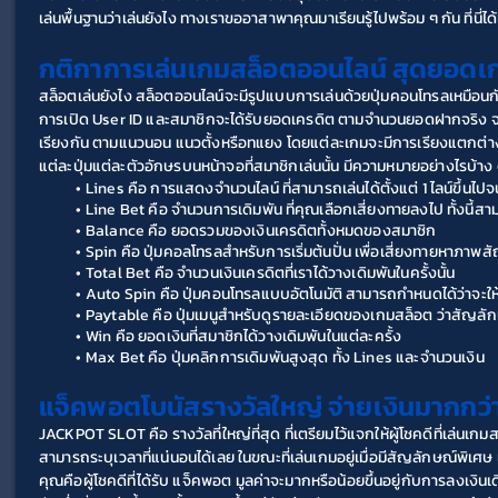
เล่นพื้นฐานว่าเล่นยังไง ทางเราขออาสาพาคุณมาเรียนรู้ไปพร้อม ๆ กัน ที่นี่ได
กติกาการเล่นเกมสล็อตออนไลน์ สุดยอดเ
สล็อตเล่นยังไง สล็อตออนไลน์จะมีรูปแบบการเล่นด้วยปุ่มคอนโทรลเหมือนกับตู
การเปิด User ID และสมาชิกจะได้รับยอดเครดิต ตามจำนวนยอดฝากจริง จาก
เรียงกัน ตามแนวนอน แนวตั้งหรือทแยง โดยแต่ละเกมจะมีการเรียงแตกต่างก
แต่ละปุ่มแต่ละตัวอักษรบนหน้าจอที่สมาชิกเล่นนั้น มีความหมายอย่างไรบ้าง ด
Lines คือ การแสดงจำนวนไลน์ ที่สามารถเล่นได้ตั้งแต่ 1 ไลน์ขึ้นไป
Line Bet คือ จำนวนการเดิมพัน ที่คุณเลือกเสี่ยงทายลงไป ทั้งนี
Balance คือ ยอดรวมของเงินเครดิตทั้งหมดของสมาชิก 
Spin คือ ปุ่มคอลโทรลสำหรับการเริ่มต้นปั่น เพื่อเสี่ยงทายหาภาพส
Total Bet คือ จำนวนเงินเครดิตที่เราได้วางเดิมพันในครั้งนั้น  
Auto Spin คือ ปุ่มคอนโทรลแบบอัตโนมัติ สามารถกำหนดได้ว่าจะให้เ
Paytable คือ ปุ่มเมนูสำหรับดูรายละเอียดของเกมสล็อต ว่าสัญลักษณ์น
Win คือ ยอดเงินที่สมาชิกได้วางเดิมพันในแต่ละครั้ง 
Max Bet คือ ปุ่มคลิกการเดิมพันสูงสุด ทั้ง Lines และจำนวนเงิน  
แจ็คพอตโบนัสรางวัลใหญ่ จ่ายเงินมากกว่า 
JACKPOT SLOT คือ รางวัลที่ใหญ่ที่สุด ที่เตรียมไว้แจกให้ผู้โชคดีที่เล่นเกม
สามารถระบุเวลาที่แน่นอนได้เลย ในขณะที่เล่นเกมอยู่เมื่อมีสัญลักษณ์พิเศษ 
คุณคือผู้โชคดีที่ได้รับ แจ็คพอต มูลค่าจะมากหรือน้อยขึ้นอยู่กับการลงเงินเ