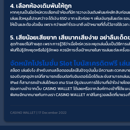
4. เลือกห้องเดิมพันให้ถูก
หากคุณเป็นมือใหม่ควรเลือกเข้าห้องที่มีการวางเงินเดิมพันแค่หลักสิบก่อนแล
เล่นแล้วหมุนไปจนกว่าจะได้เงิน 650 บาท แล้วค่อย ๆ เพิ่มเงินทุนในแต่ละรอบ เ
ให้เป็นและต้องใจเย็น เพราะกว่าผลกำไรจะมาถึงเป้าหมายที่ตั้งไว้อาจใช้เวลา
5. เสียน้อยเสียยาก เสียมากเสียง่าย อย่าลืมเด็
สุดท้ายแต่ไม่ท้ายสุด เพราะการรู้วิธีว่าเมื่อไหร่ควรจะหยุดเล่นนั้นเป็นวิธีกา
พันที่ไม่รู้จักหยุดหรือไม่รู้จักพอ ควรมีการตั้งเป้าหมายในการเล่นแต่ละครั้
จัดหนักโปรโมชั่น Slot โบนัสเครดิตฟรี เล
สล็อต เล่นยังไง สำหรับเกมสล็อตออนไลน์ในปัจจุบันนั้น มีความสะดวกสบายและ
รองรับทุกอุปกรณ์ที่สามารถเชื่อมต่อกับอินเตอร์เน็ตได้และยังสามารถเล่นบน
iPad ก็สามารถเข้าเล่นได้หมด เกม Slot มีรูปแบบการใช้งานที่เข้าใจง่ายโดยผ
ช่องทางเข้าจากเว็บ CASINO WALLET ได้เลยหรือจากลิงค์ทางเข้าที่ได้แนะน
พิเศษอีกมากมายกับทางเรา CASINO WALLET คาสิโนทรูวอลเล็ตที่มาแรงที่สุดแ
CASINO WALLET | 17 December 2022