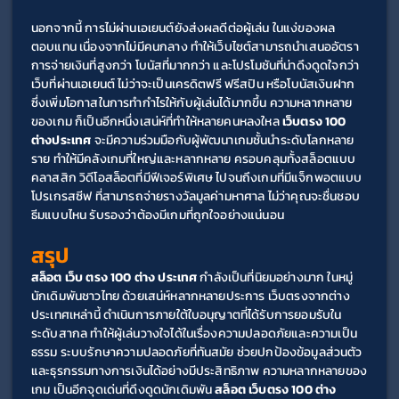
นอกจากนี้ การไม่ผ่านเอเยนต์ยังส่งผลดีต่อผู้เล่น ในแง่ของผล
ตอบแทน เนื่องจากไม่มีคนกลาง ทำให้เว็บไซต์สามารถนำเสนออัตรา
การจ่ายเงินที่สูงกว่า โบนัสที่มากกว่า และโปรโมชันที่น่าดึงดูดใจกว่า
เว็บที่ผ่านเอเยนต์ ไม่ว่าจะเป็นเครดิตฟรี ฟรีสปิน หรือโบนัสเงินฝาก 
ซึ่งเพิ่มโอกาสในการทำกำไรให้กับผู้เล่นได้มากขึ้น ความหลากหลาย
ของเกม ก็เป็นอีกหนึ่งเสน่ห์ที่ทำให้หลายคนหลงใหล 
เว็บตรง 100 
ต่างประเทศ 
จะมีความร่วมมือกับผู้พัฒนาเกมชั้นนำระดับโลกหลาย
ราย ทำให้มีคลังเกมที่ใหญ่และหลากหลาย ครอบคลุมทั้งสล็อตแบบ
คลาสสิก วิดีโอสล็อตที่มีฟีเจอร์พิเศษ ไปจนถึงเกมที่มีแจ็กพอตแบบ
โปรเกรสซีฟ ที่สามารถจ่ายรางวัลมูลค่ามหาศาล ไม่ว่าคุณจะชื่นชอบ
ธีมแบบไหน รับรองว่าต้องมีเกมที่ถูกใจอย่างแน่นอน
สรุป
สล็อต เว็บ ตรง 100 ต่าง ประเทศ 
กำลังเป็นที่นิยมอย่างมาก ในหมู่
นักเดิมพันชาวไทย ด้วยเสน่ห์หลากหลายประการ เว็บตรงจากต่าง
ประเทศเหล่านี้ ดำเนินการภายใต้ใบอนุญาตที่ได้รับการยอมรับใน
ระดับสากล ทำให้ผู้เล่นวางใจได้ในเรื่องความปลอดภัยและความเป็น
ธรรม ระบบรักษาความปลอดภัยที่ทันสมัย ช่วยปกป้องข้อมูลส่วนตัว
และธุรกรรมทางการเงินได้อย่างมีประสิทธิภาพ ความหลากหลายของ
เกม เป็นอีกจุดเด่นที่ดึงดูดนักเดิมพัน 
สล็อต เว็บตรง 100 ต่าง