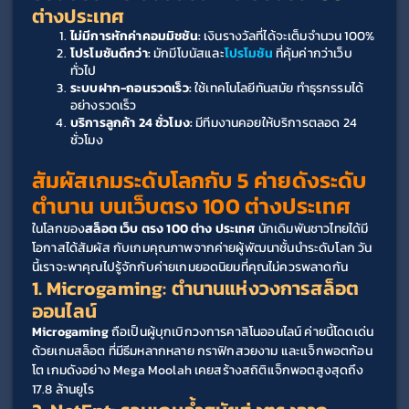
ต่างประเทศ
ไม่มีการหักค่าคอมมิชชัน:
 เงินรางวัลที่ได้จะเต็มจำนวน 100%
โปรโมชันดีกว่า:
 มักมีโบนัสและ
โปรโมชัน
 ที่คุ้มค่ากว่าเว็บ
ทั่วไป
ระบบฝาก-ถอนรวดเร็ว:
 ใช้เทคโนโลยีทันสมัย ทำธุรกรรมได้
อย่างรวดเร็ว
บริการลูกค้า 24 ชั่วโมง:
 มีทีมงานคอยให้บริการตลอด 24 
ชั่วโมง
สัมผัสเกมระดับโลกกับ 5 ค่ายดังระดับ
ตำนาน บน
เว็บตรง 100 ต่างประเทศ
ในโลกของ
สล็อต เว็บ ตรง 100 ต่าง ประเทศ
 นักเดิมพันชาวไทยได้มี
โอกาสได้สัมผัส กับเกมคุณภาพจากค่ายผู้พัฒนาชั้นนำระดับโลก วัน
นี้เราจะพาคุณไปรู้จักกับค่ายเกมยอดนิยมที่คุณไม่ควรพลาดกัน
1. Microgaming: ตำนานแห่งวงการสล็อต
ออนไลน์
Microgaming
 ถือเป็นผู้บุกเบิกวงการคาสิโนออนไลน์ ค่ายนี้โดดเด่น
ด้วยเกมสล็อต ที่มีธีมหลากหลาย กราฟิกสวยงาม และแจ็กพอตก้อน
โต เกมดังอย่าง Mega Moolah เคยสร้างสถิติแจ็กพอตสูงสุดถึง 
17.8 ล้านยูโร