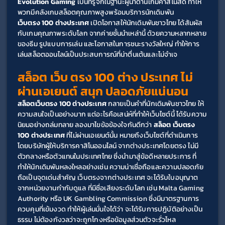
Evolution Gaming
 เป็นที่รู้จักในฐานะผู้นำด้านเกมคาสิโนสด ทำให้
พวกมีคลังเกมสล็อตคุณภาพสูงพร้อมบริการนักเดิมพัน
เว็บตรง 100 ต่างประเทศ
 เปิดโอกาสให้นักเดิมพันชาวไทย ได้สัมผัส
กับเกมคุณภาพระดับโลก จากค่ายชั้นนำเหล่านี้ ด้วยความหลากหลาย
ของธีม รูปแบบการเล่น และโอกาสในการชนะรางวัลใหญ่ ทำให้การ
เล่นสล็อตออนไลน์เป็นประสบการณ์ที่น่าตื่นเต้นและไม่จำเจ
สล็อต เว็บ ตรง 100 ต่าง ประเทศ ไม่
ผ่านเอเยนต์ สนุก ปลอดภัยแน่นอน
สล็อตเว็บตรง 100 ต่างประเทศ 
กลายเป็นคำที่นักเดิมพันชาวไทย ให้
ความสนใจเป็นอย่างมาก แต่อะไรคือเสน่ห์ที่ทำให้เว็บไซต์นี้ ได้รับความ
นิยมอย่างถล่มทลาย ลองมาไขข้อข้องใจกันดีกว่า 
สล็อต เว็บตรง 
100 ต่างประเทศ 
ที่ไม่ผ่านเอเยนต์นั้น หมายถึงเว็บไซต์ที่ดำเนินการ
โดยบริษัทผู้ให้บริการคาสิโนออนไลน์ จากต่างประเทศโดยตรง ไม่มี
ตัวกลางหรือตัวแทนในประเทศไทย ซึ่งนำมาสู่ข้อดีหลายประการ ที่
ทำให้นักเดิมพันหลงใหลอย่างเช่น ความน่าเชื่อถือและความปลอดภัย 
ถือเป็นจุดเด่นสำคัญ เว็บตรงจากต่างประเทศ จะได้รับใบอนุญาต
จากหน่วยงานกำกับดูแล ที่มีชื่อเสียงระดับโลก เช่น Malta Gaming 
Authority หรือ UK Gambling Commission ซึ่งมีมาตรฐานการ
ควบคุมที่เข้มงวด ทำให้ผู้เล่นมั่นใจได้ว่า จะได้รับการปฏิบัติอย่างเป็น
ธรรม ไม่ต้องกังวลว่าจะถูกโกงหรือข้อมูลส่วนตัวจะรั่วไหล