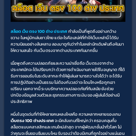
สล็อต เว็บ ตรง 100 ต่าง ประเทศ
กำลังเป็นที่พูดถึงอย่างกว้าง
ขวาง ในหมู่นักเล่นชาวไทย แต่อะไรคือเสน่ห์ที่ทำให้เว็บเหล่านี้ ได้รับ
ความนิยมอย่างล้นหลาม ลองมาดูกันว่าทำไมเหล่านักเดิมพันถึงหันมา
ให้ความสนใจ กับเว็บตรงจากต่างประเทศกันมากขึ้น
เมื่อพูดถึงความปลอดภัยและความน่าเชื่อถือ เว็บตรงจากต่าง
ประเทศมักจะได้เปรียบกว่า ด้วยการดำเนินงานภายใต้ใบอนุญาต ที่ได้
รับการยอมรับในระดับสากล ทำให้ผู้เล่นสามารถวางใจได้ว่า จะได้รับ
การปฏิบัติอย่างเป็นธรรม ไม่ต้องกังวลว่าจะโดนโกงหรือถูกเอา
เปรียบ นอกจากนี้ ระบบรักษาความปลอดภัยที่ทันสมัย ยังช่วย
ปกป้องข้อมูลส่วนตัวและธุรกรรมทางการเงิน ของผู้เล่นได้อย่างมี
ประสิทธิภาพ
หนึ่งในจุดเด่นที่ทำให้หลายคนหลงใหลคือ ความหลากหลายของเกม 
เว็บตรง 100 ต่างประเทศ 
จะมีคลังเกมที่ใหญ่กว่า ครอบคลุมทั้ง
สล็อตแบบคลาสสิกและเกมใหม่ล่าสุด จากผู้พัฒนาชั้นนำทั่วโลก ไม่
ว่าคุณจะชื่นชอบธีมแบบไหน รับรองว่าต้องมีเกมที่ถูกใจอย่างแน่นอน 