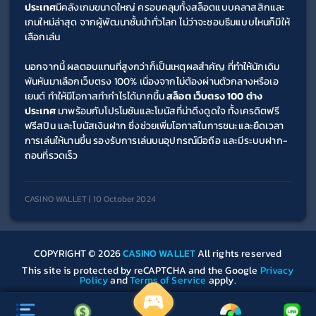
ประเทศ
มีคลังเกมขนาดใหญ่ ครอบคลุมทั้งสล็อตแบบคลาสสิกและ
เกมใหม่ล่าสุด จากผู้พัฒนาชั้นนำทั่วโลก ไม่ว่าจะชอบธีมแบบไหนก็มีให้
เลือกเล่น 
นอกจากนี้ ผลตอบแทนที่สูงกว่าก็เป็นเหตุผลสำคัญ ที่ทำให้นักเดิม
พันหันมาเลือกเว็บตรง 100% เนื่องจากไม่ต้องผ่านตัวกลางหรือเอ
เยนต์ ทำให้มีโอกาสทำกำไรได้มากขึ้น 
สล็อต เว็บตรง 100 ต่าง
ประเทศ 
มาพร้อมกับโปรโมชันและโบนัสที่น่าดึงดูดใจ ทั้งเครดิตฟรี 
ฟรีสปิน และโบนัสเงินฝาก ซึ่งช่วยเพิ่มโอกาสในการชนะและยืดเวลา
การเล่นให้นานขึ้น รองรับการเล่นบนอุปกรณ์มือถือ และมีระบบฝาก-
ถอนที่รวดเร็ว
CASINO WALLET | 10 October 2024
COPYRIGHT © 2026
CASINO WALLET
All rights reserved
This site is protected by reCAPTCHA and the Google
Privacy
Policy
and
Terms of Service
apply.