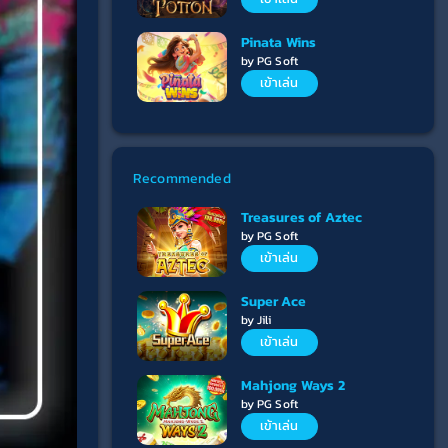
Pinata Wins
by PG Soft
เข้าเล่น
Recommended
Treasures of Aztec
by PG Soft
เข้าเล่น
Super Ace
by Jili
เข้าเล่น
Mahjong Ways 2
by PG Soft
เข้าเล่น