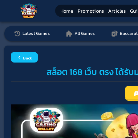
Home
Promotions
Articles
Gu
Latest Games
All Games
Baccarat
Back
สล็อต 168 เว็บ ตรง ได้รับม