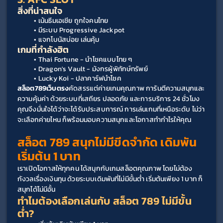
สิ่งที่น่าสนใจ
เน้นธีมเอเชีย ถูกใจคนไทย
มีระบบ Progressive Jackpot
แจกโบนัสบ่อย เล่นคุ้ม
เกมที่กำลังฮิต
Thai Fortune - นำโชคแบบไทย ๆ
Dragon's Vault - มังกรผู้พิทักษ์ทรัพย์
Lucky Koi - ปลาคาร์ฟนำโชค
สล็อต789เว็บตรง
คัดสรรแต่ค่ายเกมคุณภาพ การันตีความสนุกและ
ความคุ้มค่า ด้วยระบบที่เสถียร ปลอดภัย และการบริการ 24 ชั่วโมง 
คุณจึงมั่นใจได้ว่าจะได้รับประสบการณ์ การเล่นเกมที่เหนือระดับ ไม่ว่า
จะเลือกค่ายไหน ก็พร้อมมอบความสนุกและโอกาสทำกำไรให้คุณ
สล็อต 789 สนุกไม่มีขีดจำกัด เดิมพัน
เริ่มต้น 1 บาท
เราเปิดโอกาสให้ทุกคน ได้สนุกกับเกมสล็อตคุณภาพ โดยไม่ต้อง
กังวลเรื่องเงินทุน ด้วยระบบเดิมพันที่ไม่มีขั้นต่ำ เริ่มต้นเพียง 1 บาท ก็
สนุกได้ไม่มีอั้น
ทำไมต้องเลือกเล่นกับ สล็อต 789 ไม่มีขั้น
ต่ำ?