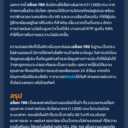
นอกจากนี้ 
สล็อต 789
 ยังมีเกมให้เลือกเล่นมากกว่า 1,000 เกม จาก
ค่ายเกมชั้นนำระดับโลก ทุกเกมได้รับการอัปเดตใหม่อยู่เสมอ พร้อม
กราฟิกสวยงามคมชัดระดับ HD และระบบเสียงที่สมจริง ทำให้ผู้เล่น
รู้สึกเหมือนอยู่ในคาสิโนจริง ที่สำคัญ เนื่องจากเป็นเว็บตรง อัตรา
การจ่ายเงินรางวัลจึงสูงกว่าเว็บทั่วไป บางเกมมี RTP สูงถึง 98% 
ทำให้โอกาสในการชนะรางวัลมีมากขึ้น
ความปลอดภัยก็เป็นอีกหนึ่งจุดเด่นของ
สล็อต 789
 ในฐานะเว็บตรง
ไม่ผ่านเอเยนต์ มีการใช้เทคโนโลยีการเข้ารหัสระดับสูง ในการปกป้อง
ข้อมูลของผู้เล่น ทั้งข้อมูลส่วนตัวและข้อมูลทางการเงิน ทำให้มั่นใจได้
ว่าทุกธุรกรรมจะปลอดภัยและเป็นความลับ นอกจากนี้ยังมีทีมงาน
คุณภาพ ที่คอยให้บริการและช่วยเหลือตลอด 24 ชั่วโมง หากเกิด
ปัญหาหรือมีข้อสงสัยใด ๆ สามารถ
ติดต่อ
ได้ทันที ผ่านหลายช่องทาง 
ทั้งไลน์ แชทสด หรือโทรศัพท์
สรุป
สล็อต 789 
เป็นแพลตฟอร์มเกมออนไลน์ชั้นนำ ที่รวบรวมเกมสล็อต
คุณภาพ จากค่ายดังระดับโลกมากกว่า 1,000 เกม โดดเด่นด้วย
ระบบฝาก-ถอนอัตโนมัติ ที่รวดเร็วภายใน 30 วินาที รองรับทุก
ธนาคารและ e-wallet ยอดนิยม เป็นเว็บตรงไม่ผ่านเอเยนต์ ที่มีความ
น่าเชื่อถือสูง ใช้เทคโนโลยีเข้ารหัส SSL 256-bit เพื่อความปลอดภัย