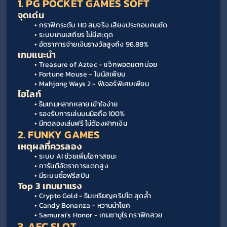
1. PG POCKET GAMES SOFT
จุดเด่น
กราฟิกระดับ HD สมจริง เสียงประกอบคมชัด
ระบบเกมเสถียร ไม่มีสะดุด
อัตราการจ่ายเงินรางวัลสูงถึง 96.88%
เกมแนะนำ
Treasure of Aztec - แจ็กพอตแตกบ่อย
Fortune Mouse - โบนัสเพียบ
Mahjong Ways 2 - ฟีเจอร์พิเศษเพียบ
ไฮไลท์
ธีมเกมหลากหลาย เข้าใจง่าย
รองรับการเล่นบนมือถือ 100%
มีทดลองเล่นฟรี ไม่ต้องฝากเงิน
2. FUNKY GAMES
เหตุผลที่ควรลอง
ระบบ AI ช่วยเพิ่มโอกาสชนะ
การันตีอัตราการแตกสูง
มีระบบซื้อฟรีสปิน
Top 3 เกมมาแรง
Crypto Gold - ธีมเหรียญคริปโต สุดล้ำ
Candy Bonanza - หวานนำโชค
Samurai's Honor - เกมซามูไร กราฟิกสวย
3. AFC SLOT