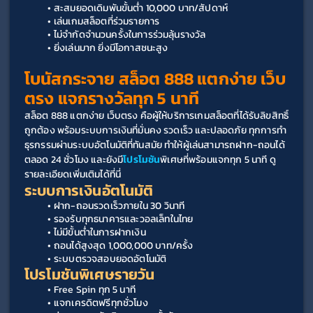
สะสมยอดเดิมพันขั้นต่ำ 10,000 บาท/สัปดาห์
เล่นเกมสล็อตที่ร่วมรายการ
ไม่จำกัดจำนวนครั้งในการร่วมลุ้นรางวัล
ยิ่งเล่นมาก ยิ่งมีโอกาสชนะสูง
โบนัสกระจาย สล็อต 888 แตกง่าย เว็บ
ตรง แจกรางวัลทุก 5 นาที
สล็อต 888 แตกง่าย เว็บตรง คือผู้ให้บริการเกมสล็อตที่ได้รับลิขสิทธิ์
ถูกต้อง พร้อมระบบการเงินที่มั่นคง รวดเร็ว และปลอดภัย ทุกการทำ
ธุรกรรมผ่านระบบอัตโนมัติที่ทันสมัย ทำให้ผู้เล่นสามารถฝาก-ถอนได้
ตลอด 24 ชั่วโมง และยังมี
โปรโมชัน
พิเศษที่พร้อมแจกทุก 5 นาที ดู
รายละเอียดเพิ่มเติมได้ที่นี่
ระบบการเงินอัตโนมัติ
ฝาก-ถอนรวดเร็วภายใน 30 วินาที
รองรับทุกธนาคารและวอลเล็ทในไทย
ไม่มีขั้นต่ำในการฝากเงิน
ถอนได้สูงสุด 1,000,000 บาท/ครั้ง
ระบบตรวจสอบยอดอัตโนมัติ
โปรโมชันพิเศษรายวัน
Free Spin ทุก 5 นาที
แจกเครดิตฟรีทุกชั่วโมง