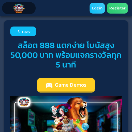
Login
Register
Back
สล็อต 888 แตกง่าย โบนัสสูง
50,000 บาท พร้อมแจกรางวัลทุก
5 นาที
Game Demos