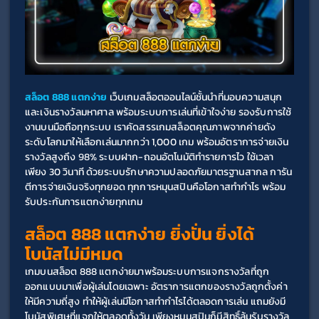
สล็อต 888 แตกง่าย
 เว็บเกมสล็อตออนไลน์ชั้นนำที่มอบความสนุก
และเงินรางวัลมหาศาล พร้อมระบบการเล่นที่เข้าใจง่าย รองรับการใช้
งานบนมือถือทุกระบบ เราคัดสรรเกมสล็อตคุณภาพจากค่ายดัง
ระดับโลกมาให้เลือกเล่นมากกว่า 1,000 เกม พร้อมอัตราการจ่ายเงิน
รางวัลสูงถึง 98% ระบบฝาก-ถอนอัตโนมัติทำรายการไว ใช้เวลา
เพียง 30 วินาที ด้วยระบบรักษาความปลอดภัยมาตรฐานสากล การัน
ตีการจ่ายเงินจริงทุกยอด ทุกการหมุนสปินคือโอกาสทำกำไร พร้อม
รับประกันการแตกง่ายทุกเกม
สล็อต 888 แตกง่าย ยิ่งปั่น ยิ่งได้ 
โบนัสไม่มีหมด
เกมบนสล็อต 888 แตกง่ายมาพร้อมระบบการแจกรางวัลที่ถูก
ออกแบบมาเพื่อผู้เล่นโดยเฉพาะ อัตราการแตกของรางวัลถูกตั้งค่า
ให้มีความถี่สูง ทำให้ผู้เล่นมีโอกาสทำกำไรได้ตลอดการเล่น แถมยังมี
โบนัสพิเศษที่แจกให้ตลอดทั้งวัน เพียงหมุนสปินก็มีสิทธิ์ลุ้นรับรางวัล