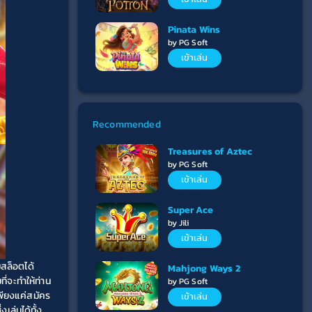
Pinata Wins
by PG Soft
เข้าเล่น
Recommended
Treasures of Aztec
by PG Soft
เข้าเล่น
Super Ace
by Jili
เข้าเล่น
สล็อตได้
Mahjong Ways 2
่จะทำให้ท่าน
by PG Soft
พียงแค่สมัคร
เข้าเล่น
เล่นได้ทั้ง