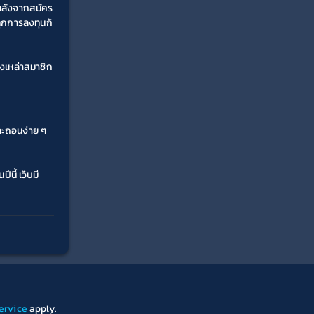
ยหลังจากสมัคร
ทุกการลงทุนก็
างเหล่าสมาชิก
ะถอนง่าย ๆ 
นี้ เว็บมี
ervice
apply.