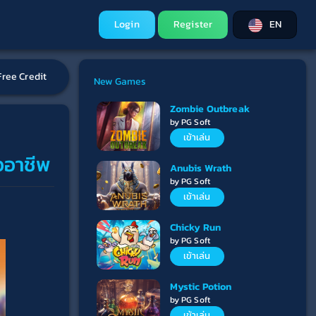
Login
Register
EN
Free Credit
New Games
Zombie Outbreak
by PG Soft
เข้าเล่น
ออาชีพ
Anubis Wrath
by PG Soft
เข้าเล่น
Chicky Run
by PG Soft
เข้าเล่น
Mystic Potion
by PG Soft
เข้าเล่น