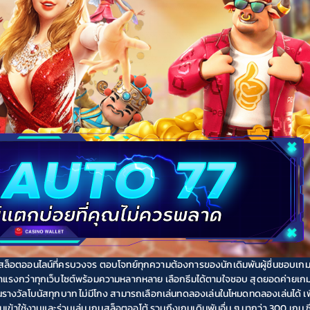
เกมสล็อตออนไลน์ที่ครบวงจร ตอบโจทย์ทุกความต้องการของนักเดิมพันผู้ชื่นชอบเกม
าแรงกว่าทุกเว็บไซต์พร้อมความหลากหลาย เลือกธีมได้ตามใจชอบ สุดยอดค่ายเกมที
รางวัลโบนัสทุกบาท ไม่มีโกง สามารถเลือกเล่นทดลองเล่นในโหมดทดลองเล่นได้ เ
นเข้าใช้งานและร่วมเล่น เกมสล็อตออโต้ รวมถึงเกมเดิมพันอื่น ๆ มากว่า 300 เกม ซึ่ง