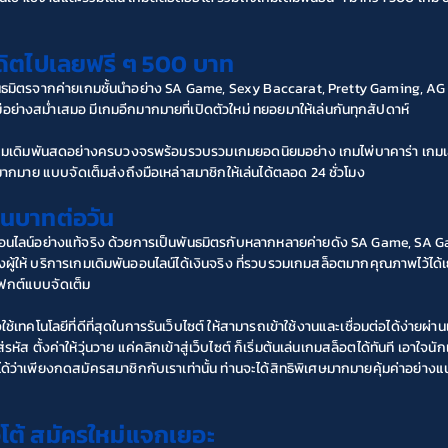
ครดิตไปเลยฟรี ๆ 500 บาท
นพันธมิตรจากค่ายเกมชั้นนำอย่าง SA Game, Sexy Baccarat, Pretty Gaming, AG
อย่างสม่ำเสมอ มีเกมอีกมากมายที่เปิดตัวใหม่ ทยอยมาให้เล่นกันทุกสัปดาห์
รเกมเดิมพันสดอย่างครบวงจรพร้อมรวบรวมเกมยอดนิยมอย่าง เกมไพ่บาคาร่า เกมเ
ากมาย แบบจัดเต็มส่งถึงมือเหล่าสมาชิกให้เล่นได้ตลอด 24 ชั่วโมง
ันบาทต่อวัน 
ออนไลน์อย่างแท้จริง ด้วยการเป็นพันธมิตรกับหลากหลายค่ายดัง SA Game, SA G
้ให้ บริการเกมเดิมพันออนไลน์ได้เงินจริง ที่รวบรวมเกมสล็อตมากคุณภาพไว้ได้เย
เฟกต์แบบจัดเต็ม
ช้เทคโนโลยีที่ดีที่สุดในการรันเว็บไซต์ ให้สามารถเข้าใช้งานและเชื่อมต่อได้ง่ายผ่า
ัส ตั้งค่าให้วุ่นวาย แค่คลิกเข้าสู่เว็บไซต์ ก็เริ่มต้นเล่นเกมสล็อตได้ทันที เอาใจนัก
ด้ว่าเพียงกดสมัครสมาชิกกับเราเท่านั้น ท่านจะได้สิทธิพิเศษมากมายคุ้มค่าอย่างแน
อโต้ สมัครใหม่แจกเยอะ