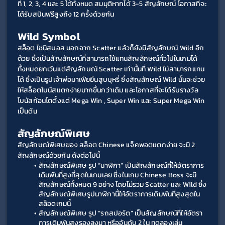
ที่ 1, 2, 3, 4 และ 5 ได้ทั้งหมด สมมุติหากได้ 3-5 สัญลักษณ์ โอกาสที่จะ
ได้รับสปินฟรีสูงถึง 12 ครั้งด้วยกัน
Wild Symbol
สล็อต ไชนีสบอส นอกจาก Scatter แล้วก็ยังมีสัญลักษณ์ Wild อีก
ด้วย ซึ่งเป็นสัญลักษณ์ที่สามารถใช้แทนสัญลักษณ์ทั่วไปในเกมได้
ทั้งหมดยกเว้นแต่สัญลักษณ์ Scatter เท่านั้นที่ Wild ไม่สามารถแทน
ได้ ซึ่งเป็นรูปเจ้าพ่อมาเฟียยืนสูบบุหรี่ ซึ่งสัญลักษณ์ Wild นั้นจะช่วย
ให้สล็อตโบนัสแตกง่ายมากขึ้นกว่าเดิม และโอกาสที่จะได้รับรางวัล
โบนัสก้อนโตตั้งแต่ Mega Win , Super Win และ Super Mega Win 
เป็นต้น
สัญลักษณ์พิเศษ
สัญลักษณ์พิเศษของ สล็อต Chinese แจ็คพอตแตกง่าย จะมี 2 
สัญลักษณ์ด้วยกัน ดังต่อไปนี้
สัญลักษณ์พิเศษ รูป “นาฬิกา” เป็นสัญลักษณ์ที่ให้อัตราการ
เดิมพันที่สูงที่สุดในเกมเลย ซึ่งในเกม Chinese Boss จะมี
สัญลักษณ์ทั้งหมด 9 อย่าง โดยไม่รวม Scatter และ Wild ซึ่ง
สัญลักษณ์พิเศษรูปนาฬิกานี้ให้อัตราการเดิมพันที่สูงสุดใน
สล็อตเกมนี้
สัญลักษณ์พิเศษ รูป “รถสปอร์ต” เป็นสัญลักษณ์ที่ให้อัตรา
การเดิมพันสูงรองลงมา หรืออันดับ 2 ใน ทดลองเล่น 