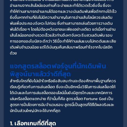
อ่านเกมจากเส้นไลน์ของท่านก็จะง่ายและทำได้รวดเร็วยิ่งขึ้น ซึ่งจะ
ทำให้ท่านสามารถอ่านเกมได้ออกและวางเงินเดิมพันเพื่อดักทางได้เร็ว
ยิ่งขึ้นหากท่านที่ยังไม่มีความชำนาญในการอ่านเส้นไลน์ควรเล่นเดิม
พันเพื่อประคองจังหวะไปก่อน ซึ่งท่านสามารถเล่นด้วยการวางเดิม
พันได้เรื่อย ๆ โดยไม่ต้องหวังเอาชนะเพียงอย่างเดียว แต่เมื่อท่านอ่าน
เส้นไลน์ออกอย่างรวดเร็วแล้วท่านจึงหาจังหวะรีบสวนเดิมพัน รอบ
การออกของโบนัสจะดีกว่า วิธีนี้จะทำให้ท่านเล่นแบบไม่กดดันและเสีย
เดิมพันจำนวนน้อย แต่ได้เงินทุนคืนกลับมาพร้อมกำไรจากโบนัสอีก
ด้วย 
แจกสูตรสล็อตฟอร์จูนที่นักเดิมพัน
พิสูจน์มาแล้วว่าดีที่สุด
สำหรับใครที่ยังไม่เข้าใจหรือยังสับสน ท่านจะต้องศึกษาพื้นฐานที่ควร
เรียนรู้เกี่ยวกับการเล่นสล็อต ซึ่งจะเป็นอีกหนึ่งวิธีในการเล่นสล็อตให้
ได้เงินและในการเล่นสล็อตออนไลน์นั้นยังมีสูตรโกงและเทคนิคการ
เล่นหรือสล็อตแตกง่าย ที่ว่านั้นก็คือ สูตรสล็อต Fortune God เป็น
สูตรการปั่นโดยการนับจำนวนรอบ สูตรนี้เป็นสูตรที่ใช้ได้ผลจริงและ
นักปั่นส่วนใหญ่มักจะใช้มากที่สุด 
1. เลือกเกมที่ดีที่สุด