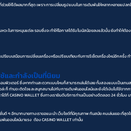
ี่ช่วยให้ได้ผลมากที่สุด เพราะการเปลี่ยนรูปแบบในการเดิมพันให้หลากหลายแปลกให
งหวะในการหมุนแต่ละรอบซึ่งจะทำให้โอกาสได้รับโบนัสน้อยลงแล้วนั้น ยังทำให้ต้อง
รียบเสมือนการเปลี่ยนเครื่องหรือเปรียบเทียบกับการรีเซ็ตเครื่องใหม่อีกครั้ง ทำใ
ช้และกำลังเป็นที่นิยม
ละคอมพิวเตอร์ ซึ่งหากท่านสะดวกเเบบไหนก็สามารถเล่นได้เลย ทั้งสองแบบเป็นเกมสล
้วล่ะก็ ท่านจะติดใจและสนุกสนานไปกับการเดิมพันออนไลน์เเละยังได้เงินไปใช้จากก
ราได้ที่ CASINO WALLET ซึ่งทางเรายินดีบริการท่านเป็นอย่างดีตลอด 24 ชั่วโมง 
ั่นดี ๆ อีกมากมายทางเราขอแนะนำ เว็บไซต์ที่มีคุณภาพ ทันสมัย คนเล่นเยอะที่สุด
ดิมพันออนไลน์มาแรง  ต้อง CASINO WALLET เท่านั้น