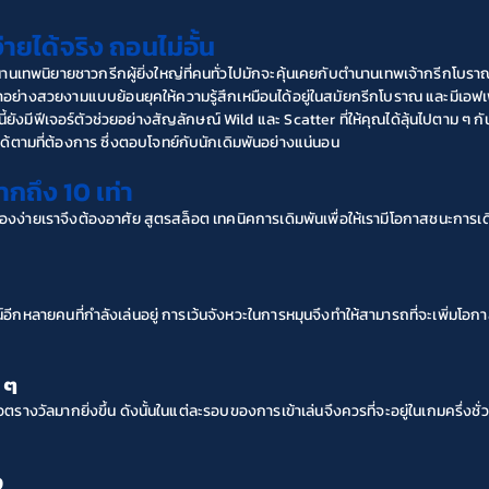
ายได้จริง ถอนไม่อั้น
านเทพนิยายชาวกรีกผู้ยิ่งใหญ่ที่คนทั่วไปมักจะคุ้นเคยกับตำนานเทพเจ้ากรีกโบร
าอย่างสวยงามแบบย้อนยุคให้ความรู้สึกเหมือนได้อยู่ในสมัยกรีกโบราณ และมีเอฟเฟ
้ยังมีฟีเจอร์ตัวช่วยอย่างสัญลักษณ์ Wild และ Scatter ที่ให้คุณได้ลุ้นไปตาม ๆ 
ได้ตามที่ต้องการ ซึ่งตอบโจทย์กับนักเดิมพันอย่างแน่นอน
กถึง 10 เท่า
่เรื่องง่ายเราจึงต้องอาศัย สูตรสล็อต เทคนิคการเดิมพันเพื่อให้เรามีโอกาสชนะการเ
ลน์อีกหลายคนที่กำลังเล่นอยู่ การเว้นจังหวะในการหมุนจึงทำให้สามารถที่จะเพิ่มโอ
 ๆ
รางวัลมากยิ่งขึ้น ดังนั้นในแต่ละรอบของการเข้าเล่นจึงควรที่จะอยู่ในเกมครึ่งชั่
ง