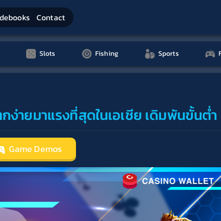
idebooks
Contact
Slots
Fishing
Sports
่ายมาแรงที่สุดในเอเชีย เดิมพันขั้นต่ำ
Game Demos