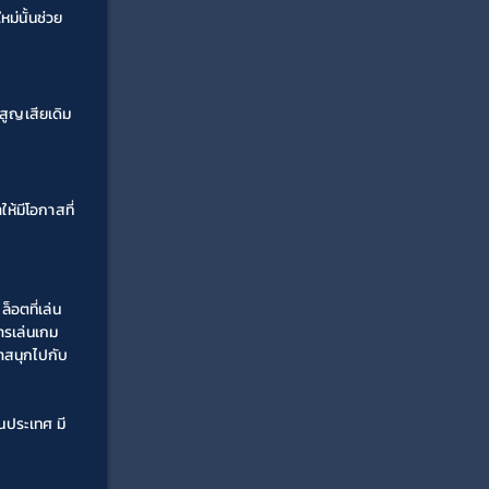
ม่นั้นช่วย
สูญเสียเดิม
ห้มีโอกาสที่
็อตที่เล่น
ารเล่นเกม
มาสนุกไปกับ
ในประเทศ มี