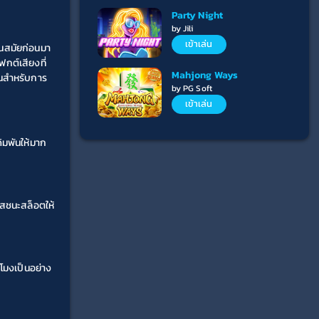
Party Night
by Jili
เข้าเล่น
าณสมัยก่อนมา
กต์เสียงที่
Mahjong Ways
กันสำหรับการ
by PG Soft
เข้าเล่น
ดิมพันให้มาก
กาสชนะสล็อตให้
วโมงเป็นอย่าง