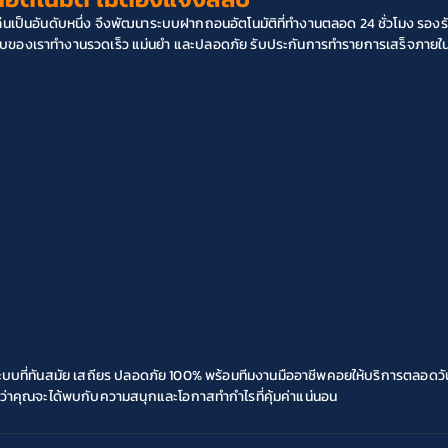
ป็นอันดับหนึ่ง จึงพัฒนาระบบฝากถอนอัตโนมัติที่ทำงานตลอด 24 ชั่วโมง รองร
บของเราทำงานรวดเร็ว แม่นยำ และปลอดภัย รับประกันการทำรายการเสร็จภายใน 5
ะบบที่ทันสมัย เสถียร ปลอดภัย 100% พร้อมทีมงานมืออาชีพคอยให้บริการตลอดวัน เ
รองว่าคุณจะได้พบกับความสนุกและโอกาสทำกำไรที่คุ้มค่าแน่นอน