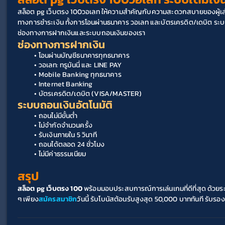
สล็อต pg เว็บตรง 100วอเลท ให้ความสำคัญกับความสะดวกสบายของผู้เล่นเ
ทางการชำระเงิน ทั้งการโอนผ่านธนาคาร วอเลท และบัตรเครดิต/เดบิต ระบ
ช่องทางการฝากเงินและระบบถอนเงินของเรา
ช่องทางการฝากเงิน
โอนผ่านบัญชีธนาคารทุกธนาคาร
วอเลท: ทรูมันนี่ และ LINE PAY
Mobile Banking ทุกธนาคาร
Internet Banking
บัตรเครดิต/เดบิต (VISA/MASTER)
ระบบถอนเงินอัตโนมัติ
ถอนไม่มีขั้นต่ำ
ไม่จำกัดจำนวนครั้ง
รับเงินภายใน 5 วินาที
ถอนได้ตลอด 24 ชั่วโมง
ไม่มีค่าธรรมเนียม
สรุป
สล็อต pg เว็บตรง 100
 พร้อมมอบประสบการณ์การเล่นเกมที่ดีที่สุด ด้วยร
ๆ เพียง
สมัครสมาชิก
วันนี้ รับโบนัสต้อนรับสูงสุด 50,000 บาททันที รับ