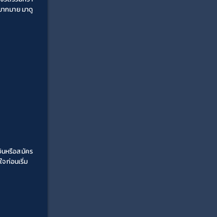
มากมาย มาดู
งินหรือสมัคร
จก่อนเริ่ม