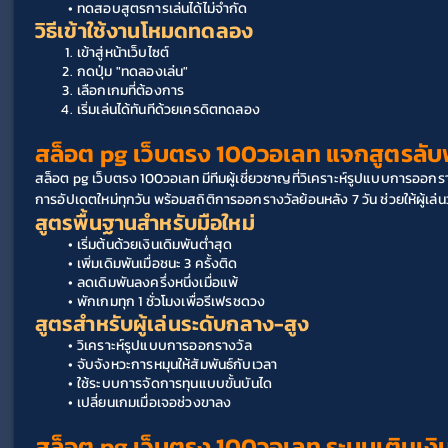
ทดสอบสูตรการเล่นได้ไม่จำกัด
วิธีเข้าใช้งานโหมดทดลอง
เข้าสู่หน้าเว็บไซต์
กดปุ่ม "ทดลองเล่น"
เลือกเกมที่ต้องการ
เริ่มเล่นได้ทันทีด้วยเครดิตทดลอง
สล็อต pg เว็บตรง 100วอเลท แจกสูตรลับ
สล็อต pg เว็บตรง 100วอเลท มีทีมผู้เชี่ยวชาญที่วิเคราะห์รูปแบบการออกร
การอัปเดตใหม่ทุกวัน พร้อมสถิติการออกรางวัลย้อนหลัง 7 วัน ช่วยให้ผู้เล่น
สูตรพื้นฐานสำหรับมือใหม่
เริ่มต้นด้วยเงินเดิมพันต่ำสุด
เพิ่มเดิมพันเมื่อชนะ 3 ครั้งติด
ลดเดิมพันลงครึ่งหนึ่งเมื่อแพ้
พักเกมทุก 1 ชั่วโมงเพื่อรีเฟรชดวง
สูตรสำหรับผู้เล่นระดับกลาง-สูง
วิเคราะห์รูปแบบการออกรางวัล
จับจังหวะการหมุนให้สัมพันธ์กับเวลา
ใช้ระบบการจัดการทุนแบบขั้นบันได
เปลี่ยนเกมเมื่อเจอช่วงขาลง
สล็อต pg เว็บตรง 100วอเลท ระบบเติมเงินอ