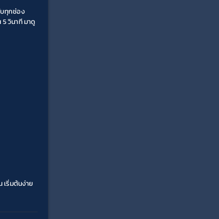
ับทุกช่อง
 วินาที มาดู
ริ่มต้นง่าย 