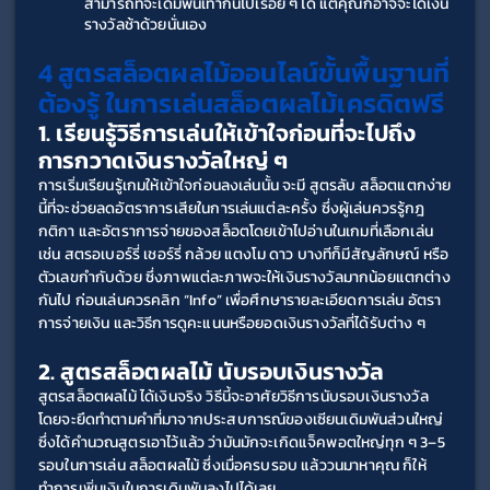
สามารถที่จะเดิมพันเท่ากันไปเรื่อย ๆ ได้ แต่คุณก็อาจจะได้เงิน
รางวัลช้าด้วยนั่นเอง
4 สูตรสล็อตผลไม้ออนไลน์ขั้นพื้นฐานที่
ต้องรู้ ในการเล่นสล็อตผลไม้เครดิตฟรี 
1. เรียนรู้วิธีการเล่นให้เข้าใจก่อนที่จะไปถึง
การกวาดเงินรางวัลใหญ่ ๆ
การเริ่มเรียนรู้เกมให้เข้าใจก่อนลงเล่นนั้น จะมี สูตรลับ สล็อตแตกง่าย 
นี้ที่จะช่วยลดอัตราการเสียในการเล่นแต่ละครั้ง ซึ่งผู้เล่นควรรู้กฎ 
กติกา และอัตราการจ่ายของสล็อตโดยเข้าไปอ่านในเกมที่เลือกเล่น 
เช่น สตรอเบอร์รี่ เชอร์รี่ กล้วย แตงโม ดาว บางทีก็มีสัญลักษณ์ หรือ
ตัวเลขกำกับด้วย ซึ่งภาพแต่ละภาพจะให้เงินรางวัลมากน้อยแตกต่าง
กันไป ก่อนเล่นควรคลิก “Info” เพื่อศึกษารายละเอียดการเล่น อัตรา
การจ่ายเงิน และวิธีการดูคะแนนหรือยอดเงินรางวัลที่ได้รับต่าง ๆ
2. สูตรสล็อตผลไม้ นับรอบเงินรางวัล
สูตรสล็อตผลไม้ ได้เงินจริง วิธีนี้จะอาศัยวิธีการนับรอบเงินรางวัล
โดยจะยึดทำตามคำที่มาจากประสบการณ์ของเซียนเดิมพันส่วนใหญ่
ซึ่งได้คำนวณสูตรเอาไว้แล้ว ว่ามันมักจะเกิดแจ็คพอตใหญ่ทุก ๆ 3–5 
รอบในการเล่น สล็อตผลไม้ ซึ่งเมื่อครบรอบ แล้ววนมาหาคุณ ก็ให้
ทำการเพิ่มเงินในการเดิมพันลงไปได้เลย