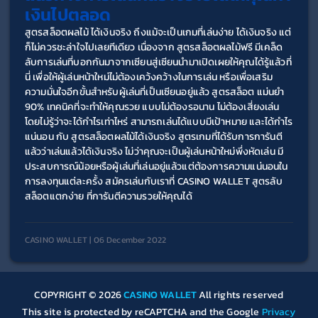
เงินไปตลอด
สูตรสล็อตผลไม้ ได้เงินจริง ถึงแม้จะเป็นเกมที่เล่นง่าย ได้เงินจริง แต่
ก็ไม่ควรชะล่าใจไปเลยทีเดียว เนื่องจาก สูตรสล็อตผลไม้ฟรี มีเคล็ด
ลับการเล่นที่บอกกันมาจากเซียนสู่เซียนนำมาเปิดเผยให้คุณได้รู้แล้วที่
นี่ เพื่อให้ผู้เล่นหน้าใหม่ไม่ต้องเคว้งคว้างในการเล่น หรือเพื่อเสริม
ความมั่นใจอีกขั้นสำหรับผู้เล่นที่เป็นเซียนอยู่แล้ว สูตรสล็อต แม่นยำ 
90% เทคนิคที่จะทำให้คุณรวย แบบไม่ต้องรอนาน ไม่ต้องเสี่ยงเล่น
โดยไม่รู้ว่าจะได้กำไรเท่าไหร่ สามารถเล่นได้แบบมีเป้าหมาย และได้กำไร
แน่นอน กับ สูตรสล็อตผลไม้ได้เงินจริง สูตรเกมที่ได้รับการการันตี
แล้วว่าเล่นแล้วได้เงินจริง ไม่ว่าคุณจะเป็นผู้เล่นหน้าใหม่พึ่งหัดเล่น มี
ประสบการณ์น้อยหรือผู้เล่นที่เล่นอยู่แล้วแต่ต้องการความแน่นอนใน
การลงทุนแต่ละครั้ง สมัครเล่นกับเราที่ CASINO WALLET สูตรลับ 
สล็อตแตกง่าย ที่การันตีความรวยให้คุณได้
CASINO WALLET | 06 December 2022
COPYRIGHT © 2026
CASINO WALLET
All rights reserved
This site is protected by reCAPTCHA and the Google
Privacy