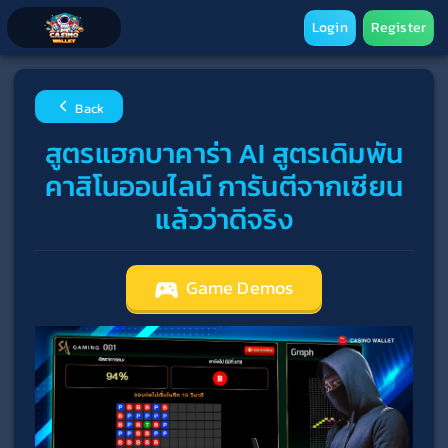
Login
Register
Back
สูตรแฮกบาคาร่า AI สูตรเดิมพัน
คาสิโนออนไลน์ การันตีจากเซียน
แล้วว่าดีจริง
Game Demos