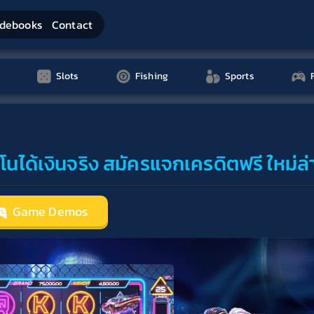
idebooks
Contact
Slots
Fishing
Sports
ด้เงินจริง สมัครแจกเครดิตฟรี ใหม่ล่
Game Demos