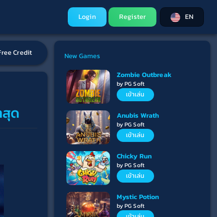
Login
Register
EN
Free Credit
New Games
Zombie Outbreak
by PG Soft
เข้าเล่น
าสุด
Anubis Wrath
by PG Soft
เข้าเล่น
Chicky Run
by PG Soft
เข้าเล่น
Mystic Potion
by PG Soft
เข้าเล่น