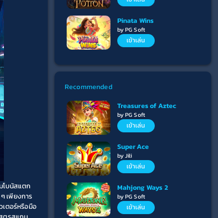
Pinata Wins
by PG Soft
เข้าเล่น
Recommended
Treasures of Aztec
by PG Soft
เข้าเล่น
Super Ace
by Jili
เข้าเล่น
้อมโบนัสแตก
Mahjong Ways 2
ย ๆ เพียงการ
by PG Soft
วเตอร์หรือมือ
เข้าเล่น
ใจสูตรสแกน