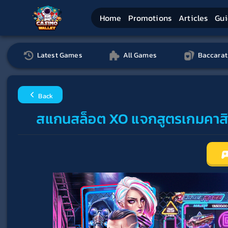
Home
Promotions
Articles
Gu
Latest Games
All Games
Baccarat
Back
สแกนสล็อต XO แจกสูตรเกมคาสิโนไ