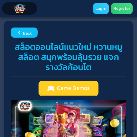
Login
Register
Back
สล็อตออนไลน์แนวใหม่ หวานหมู
สล็อต สนุกพร้อมลุ้นรวย แจก
รางวัลก้อนโต
Game Demos