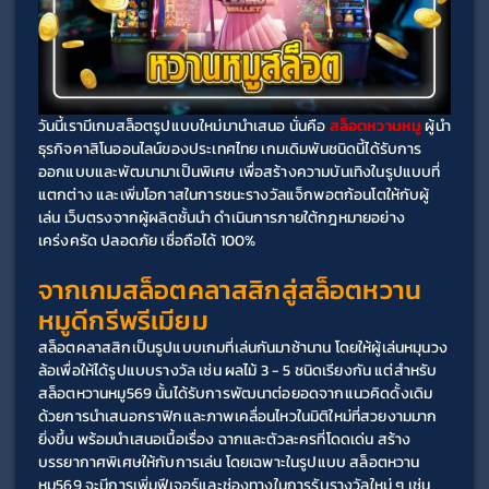
วันนี้เรามีเกมสล็อตรูปแบบใหม่มานำเสนอ นั่นคือ 
สล็อตหวานหมู
 ผู้นำ
ธุรกิจคาสิโนออนไลน์ของประเทศไทย เกมเดิมพันชนิดนี้ได้รับการ
ออกแบบและพัฒนามาเป็นพิเศษ เพื่อสร้างความบันเทิงในรูปแบบที่
แตกต่าง และเพิ่มโอกาสในการชนะรางวัลแจ็กพอตก้อนโตให้กับผู้
เล่น เว็บตรงจากผู้ผลิตชั้นนำ ดำเนินการภายใต้กฎหมายอย่าง
เคร่งครัด ปลอดภัย เชื่อถือได้ 100%
จากเกมสล็อตคลาสสิกสู่สล็อตหวาน
หมูดีกรีพรีเมียม
สล็อตคลาสสิกเป็นรูปแบบเกมที่เล่นกันมาช้านาน โดยให้ผู้เล่นหมุนวง
ล้อเพื่อให้ได้รูปแบบรางวัล เช่น ผลไม้ 3 - 5 ชนิดเรียงกัน แต่สำหรับ 
สล็อตหวานหมู569 นั้นได้รับการพัฒนาต่อยอดจากแนวคิดดั้งเดิม 
ด้วยการนำเสนอกราฟิกและภาพเคลื่อนไหวในมิติใหม่ที่สวยงามมาก
ยิ่งขึ้น พร้อมนำเสนอเนื้อเรื่อง ฉากและตัวละครที่โดดเด่น สร้าง
บรรยากาศพิเศษให้กับการเล่น โดยเฉพาะในรูปแบบ สล็อตหวาน
หมู569 จะมีการเพิ่มฟีเจอร์และช่องทางในการรับรางวัลใหม่ ๆ เช่น 