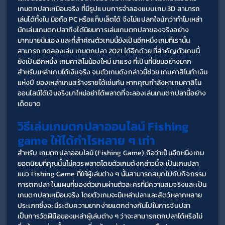
เกมตกปลาเหมือนจริง ที่มีรูปแบบการจำลองแบบเกม 3D สามารถ
เล่นได้ทั้งใน มือถือ PC หรือแท็บเล็ตได้ จึงไม่แปลกใจนักว่าทำไมเหล่า
นักเล่นเกมตกปลาถึงได้นิยมการเล่นเกมตกปลาของจริงอย่าง
มากมายนั่นเอง และที่สำคัญตัวเกมนี้ยังเป็นอีกหนึ่งเกมที่เรานั้น
สามารถ ทดลองเล่น เกมตกปลา 2021 ได้อีกด้วย ที่สำคัญตัวเกมนี้
ยังเป็นอีกหนึ่ง เกมคาสิโนน้องใหม่ มาแรง ที่เป็นที่นิยมอย่างมาก
สำหรับเหล่าเกมได้เงินจริง จนตัวเกมดังกล่าวนี้ช่วย เกมคาสิโนทำเงิน
แห่งปี ของเหล่าเกมสร้างรายได้เช่นกัน หากคุณกำลังหาเกมคาสิโน
ออนไลน์ได้เงินจริงมาใหม่อย่าได้พลาดที่จะลองเล่นเกมตกปลานี้อย่าง
เด็ดขาด
วิธีเล่นเกมตกปลาออนไลน์ Fishing 
game ให้ได้กำไรหลาย ๆ เท่า
สำหรับ เกมตกปลาออนไลน์ (Fishing Game) ถือว่าเป็นอีกหนึ่งเกม
ยอดนิยมที่คุณนั้นไม่ควรพลาดโดยตัวเกมดังกล่าวนี้จะเป็นเกมปลา
แนว Fishing Game ที่ให้ผู้เล่นต่าง ๆ นั้นสามารถสนุกไปกับกิจกรรม
การตกปลา ในแผนที่ของตัวเกมผ่านตัวละครที่มีความสมจริงและเป็น 
เกมตกปลาเหมือนจริง โดยตัวเกมจะมีเหล่าปลาและสัตว์หลากหลาย
ประเภทซึ่งจะมีระดับความยากง่ายแตกต่างกันไปในการจับปลา 
เป็นการวัดฝีมือของเหล่าผู้เล่นต่าง ๆ ว่าจะสามารถตกปลาได้หรือไม่ 