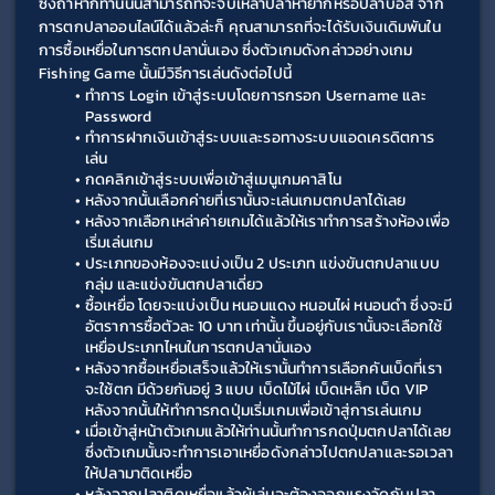
ซึ่งถ้าหากท่านนั้นสามารถที่จะจับเหล่าปลาหายากหรือปลาบอส จาก
การตกปลาออนไลน์ได้แล้วล่ะก็ คุณสามารถที่จะได้รับเงินเดิมพันใน
การซื้อเหยื่อในการตกปลานั่นเอง ซึ่งตัวเกมดังกล่าวอย่างเกม 
Fishing Game นั้นมีวิธีการเล่นดังต่อไปนี้
ทำการ Login เข้าสู่ระบบโดยการกรอก Username และ 
Password
ทำการฝากเงินเข้าสู่ระบบและรอทางระบบแอดเครดิตการ
เล่น
กดคลิกเข้าสู่ระบบเพื่อเข้าสู่เมนูเกมคาสิโน
หลังจากนั้นเลือกค่ายที่เรานั้นจะเล่นเกมตกปลาได้เลย
หลังจากเลือกเหล่าค่ายเกมได้แล้วให้เราทำการสร้างห้องเพื่อ
เริ่มเล่นเกม
ประเภทของห้องจะแบ่งเป็น 2 ประเภท แข่งขันตกปลาแบบ
กลุ่ม และแข่งขันตกปลาเดี่ยว
ซื้อเหยื่อ โดยจะแบ่งเป็น หนอนแดง หนอนไผ่ หนอนดำ ซึ่งจะมี
อัตราการซื้อตัวละ 10 บาท เท่านั้น ขึ้นอยู่กับเรานั้นจะเลือกใช้
เหยื่อประเภทไหนในการตกปลานั่นเอง
หลังจากซื้อเหยื่อเสร็จแล้วให้เรานั้นทำการเลือกคันเบ็ดที่เรา
จะใช้ตก มีด้วยกันอยู่ 3 แบบ เบ็ดไม้ไผ่ เบ็ดเหล็ก เบ็ด VIP 
หลังจากนั้นให้ทำการกดปุ่มเริ่มเกมเพื่อเข้าสู่การเล่นเกม
เมื่อเข้าสู่หน้าตัวเกมแล้วให้ท่านนั้นทำการกดปุ่มตกปลาได้เลย
ซึ่งตัวเกมนั้นจะทำการเอาเหยื่อดังกล่าวไปตกปลาและรอเวลา
ให้ปลามาติดเหยื่อ
หลังจากปลาติดเหยื่อแล้วผู้เล่นจะต้องออกแรงวัดกับปลา