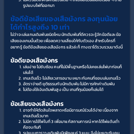
รูปแบบไพ่ที่ออกมา
ข้อดีข้อเสียของเสือมังกร ลงทุนน้อย
ได้กำไรสูงถึง 10 เท่า
ไม่ว่าจะเล่นเกมเดิมพันชนิดไหน นักเดิมพันที่ดีควรจะรู้จักข้อดีและข้อ
เสียของเกมนั้นด้วย เพื่อลดความเสี่ยงให้กับตัวเอง สำหรับใครที่
อยากรู้ ข้อดีข้อเสียของเสือมังกร แล้วล่ะก็ ทางเราได้รวบรวมมาดังนี้
ข้อดีของเสือมังกร
เล่นง่าย ไม่ซับซ้อน คนที่ไม่มีพื้นฐานหรือไม่เคยเล่นไพ่มาก่อนก็
เล่นได้
เกมเดินเร็ว ไม่เสียเวลารอนาน เหมาะกับคนที่ชอบเล่นเกมเร็ว
อัตราจ่ายดี ยุติธรรมกับนักเดิมพัน ไม่มีการหักค่าเดิมพัน
ไม่ต้องใช้เงินเดิมพันสูง เป็น เกมที่ทุนน้อยก็เล่นได้
ข้อเสียของเสือมังกร
อาจทำให้ตัดสินใจพลาดหรือมีอารมณ์ร่วมได้ง่าย เนื่องจาก
เกมเดินเร็วมาก
ไม่มีการใช้ไพ่ใบที่ 3 เพื่อมาแก้สถานการณ์ หากได้ไพ่แต้มต่ำ
คือจบทันที
รูปแบบการวางเดิมพันมีเพียงแค่ 3 แบบ จึงไม่เหมาะกับคน