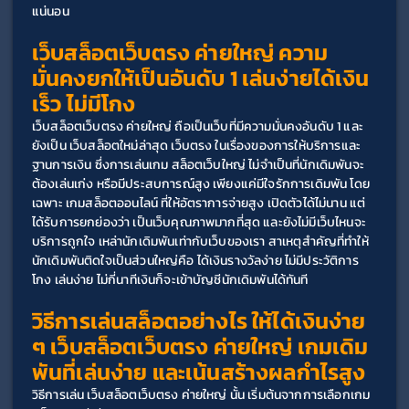
แน่นอน
เว็บสล็อตเว็บตรง ค่ายใหญ่ ความ
มั่นคงยกให้เป็นอันดับ 1 เล่นง่ายได้เงิน
เร็ว ไม่มีโกง
เว็บสล็อตเว็บตรง ค่ายใหญ่ ถือเป็นเว็บที่มีความมั่นคงอันดับ 1 และ
ยังเป็น เว็บสล็อตใหม่ล่าสุด เว็บตรง ในเรื่องของการให้บริการและ
ฐานการเงิน ซึ่งการเล่นเกม สล็อตเว็บใหญ่ ไม่จำเป็นที่นักเดิมพันจะ
ต้องเล่นเก่ง หรือมีประสบการณ์สูง เพียงแค่มีใจรักการเดิมพัน โดย
เฉพาะ เกมสล็อตออนไลน์ ที่ให้อัตราการจ่ายสูง เปิดตัวได้ไม่นาน แต่
ได้รับการยกย่องว่า เป็นเว็บคุณภาพมากที่สุด และยังไม่มีเว็บไหนจะ
บริการถูกใจ เหล่านักเดิมพันเท่ากับเว็บของเรา สาเหตุสำคัญที่ทำให้
นักเดิมพันติดใจเป็นส่วนใหญ่คือ ได้เงินรางวัลง่าย ไม่มีประวัติการ
โกง เล่นง่าย ไม่กี่นาทีเงินก็จะเข้าบัญชีนักเดิมพันได้ทันที
วิธีการเล่นสล็อตอย่างไร ให้ได้เงินง่าย 
ๆ เว็บสล็อตเว็บตรง ค่ายใหญ่ เกมเดิม
พันที่เล่นง่าย และเน้นสร้างผลกำไรสูง
วิธีการเล่น เว็บสล็อตเว็บตรง ค่ายใหญ่ นั้น เริ่มต้นจากการเลือกเกม