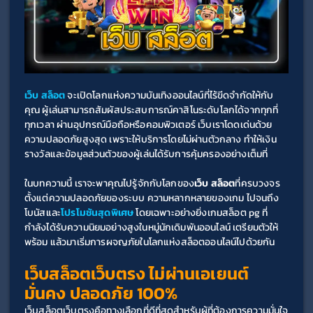
เว็บ สล็อต
 จะเปิดโลกแห่งความบันเทิงออนไลน์ที่ไร้ขีดจำกัดให้กับ
คุณ ผู้เล่นสามารถสัมผัสประสบการณ์คาสิโนระดับโลกได้จากทุกที่ 
ทุกเวลา ผ่านอุปกรณ์มือถือหรือคอมพิวเตอร์ เว็บเราโดดเด่นด้วย
ความปลอดภัยสูงสุด เพราะให้บริการโดยไม่ผ่านตัวกลาง ทำให้เงิน
รางวัลและข้อมูลส่วนตัวของผู้เล่นได้รับการคุ้มครองอย่างเต็มที่
ในบทความนี้ เราจะพาคุณไปรู้จักกับโลกของ
เว็บ สล็อต
ที่ครบวงจร 
ตั้งแต่ความปลอดภัยของระบบ ความหลากหลายของเกม ไปจนถึง
โบนัสและ
โปรโมชันสุดพิเศษ
โดยเฉพาะอย่างยิ่งเกมสล็อต pg ที่
กำลังได้รับความนิยมอย่างสูงในหมู่นักเดิมพันออนไลน์ เตรียมตัวให้
พร้อม แล้วมาเริ่มการผจญภัยในโลกแห่งสล็อตออนไลน์ไปด้วยกัน
เว็บสล็อตเว็บตรง ไม่ผ่านเอเยนต์ 
มั่นคง ปลอดภัย 100%
เว็บสล็อตเว็บตรงคือทางเลือกที่ดีที่สุดสำหรับผู้ที่ต้องการความมั่นใจ