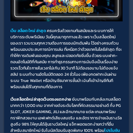
เว็บ สล็อต ใหม่ ล่าสุด
ครบครันด้วยเกมทันสมัยและระบบการให้
บริการระดับพรีเมียม วันนี้คุณมาถูกทางแล้ว เพราะเว็บสล็อตใหม่
ของเรา รวบรวมทุกความต้องการของนักเดิมพัน ไว้อย่างครบถ้วน 
พร้อมมอบประสบการณ์การเล่น ที่เหนือกว่าด้วยเทคโนโลยีล่าสุด ที่จะ
ทำให้การเดิมพันของคุณ สนุกและปลอดภัยยิ่งขึ้น ด้วยระบบฝาก-
ถอนอัตโนมัติที่ทันสมัย การทำธุรกรรมทางการเงินจึงเป็นเรื่องง่าย 
รวดเร็วทันใจภายในเวลาไม่เกิน 30 วินาที ไม่ต้องรอนาน ไม่ต้องแจ้ง
สลิป ระบบทำงานอัตโนมัติตลอด 24 ชั่วโมง เพียงกดฝากเงินผ่าน
ระบบ True Wallet หรือบัญชีธนาคารชั้นนำ เงินก็เข้าบัญชีทันที 
พร้อมเล่นได้ในทุกเกมที่ต้องการ
เว็บสล็อตใหม่ล่าสุดเว็บตรงแตกง่าย 
ยังมาพร้อมกับคลังเกมสล็อต
มากกว่า 1,000 เกม จากค่ายดังระดับโลกที่คัดสรรมาอย่างดี ทั้ง PG 
SLOT, JOKER GAMING, JILI และอีกมากมาย แต่ละเกมมาพร้อม
กราฟิกสวยงาม เอฟเฟกต์เสียงสมจริง และอัตราการจ่ายเงินรางวัล
สูงถึง 98% ให้คุณได้ลุ้นรางวัลใหญ่ แจ็กพอตแตกง่ายกว่าที่อื่น 
สำหรับสมาชิกใหม่ รับโบนัสต้อนรับสุดพิเศษ 100% พร้อม
โปรโมชัน