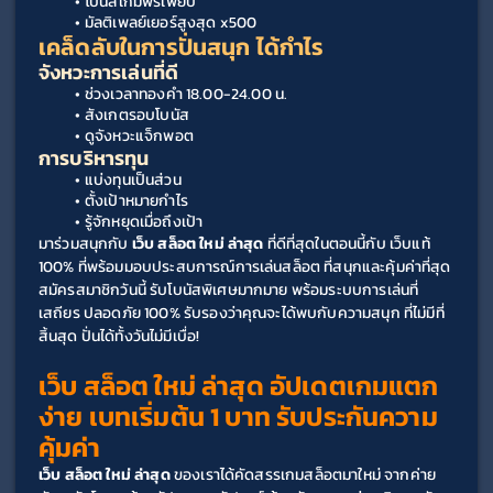
โบนัสเกมฟรีเพียบ
มัลติเพลย์เยอร์สูงสุด x500
เคล็ดลับในการปั่นสนุก ได้กำไร
จังหวะการเล่นที่ดี
ช่วงเวลาทองคำ 18.00-24.00 น.
สังเกตรอบโบนัส
ดูจังหวะแจ็กพอต
การบริหารทุน
แบ่งทุนเป็นส่วน
ตั้งเป้าหมายกำไร
รู้จักหยุดเมื่อถึงเป้า
มาร่วมสนุกกับ 
เว็บ สล็อต ใหม่ ล่าสุด
 ที่ดีที่สุดในตอนนี้กับ เว็บแท้ 
100% ที่พร้อมมอบประสบการณ์การเล่นสล็อต ที่สนุกและคุ้มค่าที่สุด 
สมัครสมาชิกวันนี้ รับโบนัสพิเศษมากมาย พร้อมระบบการเล่นที่
เสถียร ปลอดภัย 100% รับรองว่าคุณจะได้พบกับความสนุก ที่ไม่มีที่
สิ้นสุด ปั่นได้ทั้งวันไม่มีเบื่อ!
เว็บ สล็อต ใหม่ ล่าสุด อัปเดตเกมแตก
ง่าย เบทเริ่มต้น 1 บาท รับประกันความ
คุ้มค่า
เว็บ สล็อต ใหม่ ล่าสุด
 ของเราได้คัดสรรเกมสล็อตมาใหม่ จากค่าย