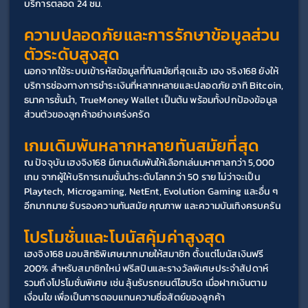
บริการตลอด 24 ชม.
ความปลอดภัยและการรักษาข้อมูลส่วน
ตัวระดับสูงสุด
นอกจากใช้ระบบเข้ารหัสข้อมูลที่ทันสมัยที่สุดแล้ว เฮง จริง168 ยังให้
บริการช่องทางการชำระเงินที่หลากหลายและปลอดภัย อาทิ Bitcoin, 
ธนาคารชั้นนำ, TrueMoney Wallet เป็นต้น พร้อมทั้งปกป้องข้อมูล
ส่วนตัวของลูกค้าอย่างเคร่งครัด
เกมเดิมพันหลากหลายทันสมัยที่สุด
ณ ปัจจุบัน เฮงจิง168 มีเกมเดิมพันให้เลือกเล่นมหาศาลกว่า 5,000 
เกม จากผู้ให้บริการเกมชั้นนำระดับโลกกว่า 50 ราย ไม่ว่าจะเป็น 
Playtech, Microgaming, NetEnt, Evolution Gaming และอื่น ๆ 
อีกมากมาย รับรองความทันสมัย คุณภาพ และความบันเทิงครบครัน
โปรโมชั่นและโบนัสคุ้มค่าสูงสุด
เฮงจิง168 มอบสิทธิพิเศษมากมายให้สมาชิก ตั้งแต่โบนัสเงินฟรี 
200% สำหรับสมาชิกใหม่ ฟรีสปินและรางวัลพิเศษประจำสัปดาห์ 
รวมถึงโปรโมชั่นพิเศษ เช่น ลุ้นรับรถยนต์ไฮบริด เมื่อฝากเงินตาม
เงื่อนไข เพื่อเป็นการตอบแทนความซื่อสัตย์ของลูกค้า