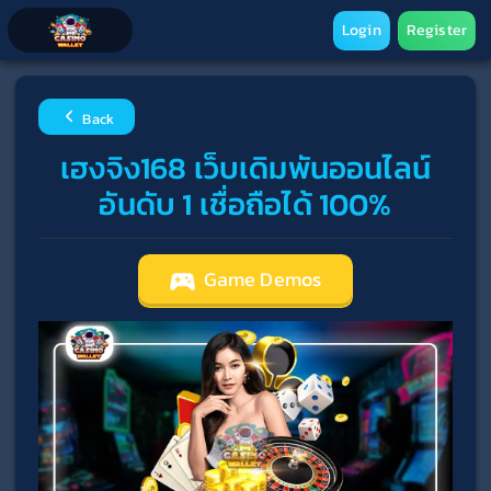
Login
Register
Back
เฮงจิง168 เว็บเดิมพันออนไลน์
อันดับ 1 เชื่อถือได้ 100%
Game Demos