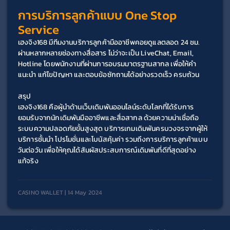
การบริการลูกค้าแบบ One Stop 
Service
เฮงจิง168 มีทีมงานบริการลูกค้ามืออาชีพคอยดูแลตลอด 24 ชม. 
ผ่านหลากหลายช่องทางสื่อสาร ไม่ว่าจะเป็น LiveChat, Email, 
Hotline โดยพนักงานที่ผ่านการอบรมมาตรฐานสากล เพื่อให้คำ
แนะนำ แก้ไขปัญหา และตอบข้อซักถามได้อย่างรวดเร็ว ครบถ้วน
สรุป
เฮงจิง168 คือผู้นำด้านเว็บเดิมพันออนไลน์ระดับโลกที่ได้รับการ
ยอมรับจากนักเดิมพันมืออาชีพและสื่อสากล ด้วยความน่าเชื่อถือ 
ระบบความปลอดภัยขั้นสูงสุด บริการเกมเดิมพันครบวงจรจากผู้ให้
บริการชั้นนำ โปรโมชั่นและโบนัสคุ้มค่า รวมถึงการบริการลูกค้าแบบ
วันต่อวัน เพื่อให้คุณได้สัมผัสประสบการณ์เดิมพันที่ดีที่สุดอย่าง
แท้จริง
CASINO WALLET | 14 May 2024