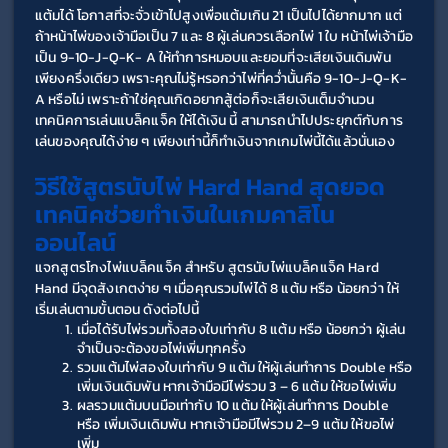
แต้มได้ โอกาสที่จะจั่วเข้าไปสูงเพื่อแต้มเกิน 21 เป็นไปได้ยากมาก แต่
ถ้าหน้าไพ่ของเจ้ามือเป็น 7 และ 8 ผู้เล่นควรเลือกไพ่ 1 ใบ หน้าไพ่เจ้ามือ
เป็น 9-10-J-Q-K- A ให้ทำการหมอบและยอมที่จะเสียเงินเดิมพัน
เพียงครึ่งเดียว เพราะคุณไม่รู้หรอกว่าไพ่ที่คว่ำนั้นคือ 9-10-J-Q-K- 
A หรือไม่ เพราะถ้าใช่คุณเกิดอยากสู้ต่อก็จะเสียเงินเต็มจำนวน 
เทคนิคการเล่นแบล็คแจ็ค ให้ได้เงิน นี้ สามารถนำไปประยุกต์กับการ
เล่นของคุณได้ง่าย ๆ เพียงเท่านี้ก็ทำเงินจากเกมไพ่นี้ได้แล้วนั่นเอง
วิธีใช้สูตรนับไพ่ Hard Hand สุดยอด
เทคนิคช่วยทำเงินในเกมคาสิโน
ออนไลน์ 
แจกสูตรโกงไพ่แบล็คแจ็ค สำหรับ สูตรนับไพ่แบล็คแจ็ค Hard 
Hand มีจุดสังเกตง่าย ๆ เมื่อคุณรวมไพ่ได้ 8 แต้ม หรือ น้อยกว่า ให้
เริ่มเล่นตามขั้นตอน ดังต่อไปนี้
เมื่อได้รับไพ่รวมทั้งสองใบเท่ากับ 8 แต้ม หรือ น้อยกว่า ผู้เล่น
จำเป็นจะต้องขอไพ่เพิ่มทุกครั้ง
รวมแต้มไพ่สองใบเท่ากับ 9 แต้ม ให้ผู้เล่นทำการ Double หรือ 
เพิ่มเงินเดิมพัน หากเจ้ามือมีไพ่รวม 3 – 6 แต้ม ให้ขอไพ่เพิ่ม 
ผลรวมแต้มบนมือเท่ากับ 10 แต้ม ให้ผู้เล่นทำการ Double 
หรือ เพิ่มเงินเดิมพัน หากเจ้ามือมีไพ่รวม 2–9 แต้ม ให้ขอไพ่
เพิ่ม 