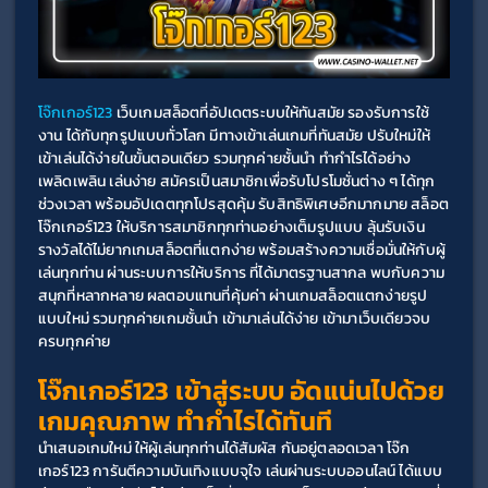
โจ๊กเกอร์123
เว็บเกมสล็อตที่อัปเดตระบบให้ทันสมัย รองรับการใช้
งาน ได้กับทุกรูปแบบทั่วโลก มีทางเข้าเล่นเกมที่ทันสมัย ปรับใหม่ให้
เข้าเล่นได้ง่ายในขั้นตอนเดียว รวมทุกค่ายชั้นนำ ทำกำไรได้อย่าง
เพลิดเพลิน เล่นง่าย สมัครเป็นสมาชิกเพื่อรับโปรโมชั่นต่าง ๆ ได้ทุก
ช่วงเวลา 
พร้อมอัปเดตทุกโปรสุดคุ้ม รับสิทธิพิเศษอีกมากมาย สล็อต 
โจ๊กเกอร์123 ให้บริการสมาชิกทุกท่านอย่างเต็มรูปแบบ ลุ้นรับเงิน
รางวัลได้ไม่ยากเกมสล็อตที่แตกง่าย พร้อมสร้างความเชื่อมั่นให้กับผู้
เล่นทุกท่าน ผ่านระบบการให้บริการ ที่ได้มาตรฐานสากล พบกับความ
สนุกที่หลากหลาย ผลตอบแทนที่คุ้มค่า ผ่านเกมสล็อตแตกง่ายรูป
แบบใหม่ รวมทุกค่ายเกมชั้นนำ เข้ามาเล่นได้ง่าย เข้ามาเว็บเดียวจบ
ครบทุกค่าย 
โจ๊กเกอร์123 เข้าสู่ระบบ 
อัดแน่นไปด้วย
เกมคุณภาพ ทำกำไรได้ทันที
นำเสนอเกมใหม่ ให้ผู้เล่นทุกท่านได้สัมผัส กันอยู่ตลอดเวลา โจ๊ก
เกอร์123 การันตีความบันเทิงแบบจุใจ เล่นผ่านระบบออนไลน์ ได้แบบ