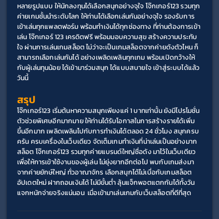
หลายรูปแบบ ให้นักลงทุนได้เลือกสนุกอย่างจุใจ 
โจ๊กเกอร์123 
รวมทุก
ค่ายเกมชั้นนำระดับโลก ให้ท่านได้เลือกเล่นกันอย่างจุใจ รองรับการ
เข้าเล่นทุกแพลตฟอร์ม พร้อมทำเงินได้ทุกช่องทาง ที่ท่านต้องการเข้า
เล่น 
โจ๊กเกอร์ 123 เครดิตฟรี พร้อมมอบความสุข สร้างความประทับ
ใจ ผ่านการเล่นเกมสล็อต ไม่ว่าจะเป็นเกมสล็อตจากค่ายดังตัวไหน ก็
สามารถเลือกเล่นกันได้ อย่างเพลิดเพลินทุกเกม พร้อมเปิดกว้างให้
กับผู้เล่นทุนน้อย ได้เข้ามาร่วมสนุก ได้แบบสบายใจ เข้าสู่ระบบได้แล้ว
วันนี้
สรุป
โจ๊กเกอร์123 
เริ่มต้นหาความสนุกเพียงแค่ 1 บาทเท่านั้น ยังมีโปรโมชั่น 
ตัวช่วยพิเศษอีกมากมาย ให้ท่านได้รับโอกาสในการสร้างรายได้เพิ่ม
ขึ้นอีกมาก เพลิดเพลินไปกับการทำเงินได้ตลอด 24 ชั่วโมง สนุกครบ
ครัน ครบเครื่องในเว็บเดียว จัดเต็มเกมทำเงินที่น่าเล่นเป็นอย่างมาก 
สล็อต โจ๊กเกอร์123 
รวมทุกค่ายแบรนด์ใหญ่ชื่อดัง มาไว้ในเว็บเดียว 
เพื่อให้การเข้าใช้งานของผู้เล่น ไม่ยุ่งยากอีกต่อไป 
พบกับเกมส่งมา
จากค่ายยักษ์ใหญ่ ทั่วอาณาจักร เลือกสนุกได้ไม่เบื่อกับเกมสล็อต
อัปเดตใหม่ ฝากถอนเงินได้ ไม่มีขั้นต่ำ ลุ้นแจ็กพอตแตกกันได้ทั้งวัน 
แจกหนักจ่ายจริงแน่นอน  เมื่อเข้ามาเล่นเกมกับเว็บสล็อตที่ดีที่สุด