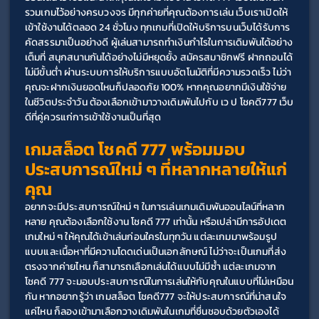
รวมเกมไว้อย่างครบวงจร มีทุกค่ายที่คุณต้องการเล่น เว็บเราเปิดให้
เข้าใช้งานได้ตลอด 24 ชั่วโมง ทุกเกมที่เปิดให้บริการบนเว็บได้รับการ
คัดสรรมาเป็นอย่างดี ผู้เล่นสามารถทำเงินกำไรในการเดิมพันได้อย่าง
เต็มที่ สนุกสนานกันได้อย่างไม่มีหยุดยั้ง สมัครสมาชิกฟรี ฝากถอนได้
ไม่มีขั้นต่ำ ผ่านระบบการให้บริการแบบอัตโนมัติที่มีความรวดเร็ว ไม่ว่า
คุณจะฝากเงินยอดไหนก็ปลอดภัย 100% หากคุณอยากมีเงินใช้จ่าย
ในชีวิตประจำวัน ต้องเลือกเข้ามาวางเดิมพันไปกับ เว ป โชคดี777 เว็บ
ดีที่คู่ควรแก่การเข้าใช้งานเป็นที่สุด
เกมสล็อต โชคดี 777 พร้อมมอบ
ประสบการณ์ใหม่ ๆ ที่หลากหลายให้แก่
คุณ
อยากจะมีประสบการณ์ใหม่ ๆ ในการเล่นเกมเดิมพันออนไลน์ที่หลาก
หลาย คุณต้องเลือกใช้งาน โชคดี 777 เท่านั้น หรือเปล่ามีการอัปเดต
เกมใหม่ ๆ ให้คุณได้เข้าเล่นก่อนใครในทุกวัน แต่ละเกมมาพร้อมรูป
แบบและเนื้อหาที่มีความโดดเด่นเป็นเอกลักษณ์ ไม่ว่าจะเป็นเกมที่ส่ง
ตรงจากค่ายไหน ก็สามารถเลือกเล่นได้แบบไม่มีซ้ำ แต่ละเกมจาก 
โชคดี 777 จะมอบประสบการณ์ในการเล่นให้กับคุณในแบบที่ไม่เหมือน
กัน หากอยากรู้ว่า เกมสล็อต โชคดี777 จะให้ประสบการณ์ที่น่าสนใจ
แค่ไหน ก็ลองเข้ามาเลือกวางเดิมพันในเกมที่ชื่นชอบด้วยตัวเองได้ 