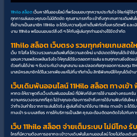
11hilo สล็อต
 เว็บคาสิโนออนไลน์ ที่พร้อมมอบทุกความประทับใจ ให้แก่ผู้ใช้
ทุกการเล่นของคุณจะไม่มีติดขัด คุณสามารถที่จะเข้าถึงทุกเกมการเดิมพันได
ที่เข้ามาเป็นสมาชิก 111Hilo จะได้รับความคุ้มค่าเต็มพิกัดทั้งเครดิตฟรี และ
งาน 111hilo พร้อมมอบแต่สิ่งดี ๆ ให้กับผู้เล่นทุกท่านอย่างไร้ขีดจำกัด
11hilo สล็อต เว็บตรง รวมทุกค่ายเกมสดใ
เว็บ 11 ไฮโล ได้รวบรวมเกมเดิมพันที่มีความสดใหม่ มาอัปเดตให้คุณได้เข้
มอบความเพลิดเพลินเริงใจ ให้คุณได้รับตลอดการเล่น แถมทุกเกมยังอัดแน่
ด้วยกันได้ง่าย ๆ รับประกันว่าสนุกสนาน และปลอดภัยทุกยอดการลงทุน 11Hilo ส
มาสมัครสมาชิกได้ในเวลาเพียงแค่ไม่กี่นาทีเท่านั้น สิทธิพิเศษมีให้คุณได้เข
เว็บเดิมพันออนไลน์ 11Hilo สล็อต ทางเข้า 
หากจะให้เราพูดถึงเว็บเดิมพันออนไลน์ ที่มีฟังก์ชันการใช้งานอย่างครบครัน ให
ความครบวงจรมากที่สุด ไม่ว่าคุณจะต้องการเข้าถึงการใช้งานฟังก์ชันไหน ก็
ว่าทำเงินกำไรจากการเล่นได้จริง ผู้เล่นที่เข้ามาใช้งาน 11hilo ทางเข้า จะไ
ทางเข้า ระบบเสถียร การให้บริการเป็นเลิศ คุณจะต้องติดอกติดใจไปกับก
เว็บ 11hilo สล็อต จ่ายเต็มระบบ ไม่มีโกง รั
ใครที่มีความต้องการอยากจะเข้าวางเดิมพันในเกมออนไลน์ โดยไม่ต้องเดินทางไ