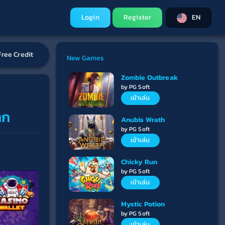
Login
Register
EN
Free Credit
New Games
Zombie Outbreak
by PG Soft
เข้าเล่น
าก
Anubis Wrath
by PG Soft
เข้าเล่น
Chicky Run
by PG Soft
เข้าเล่น
Mystic Potion
by PG Soft
เข้าเล่น