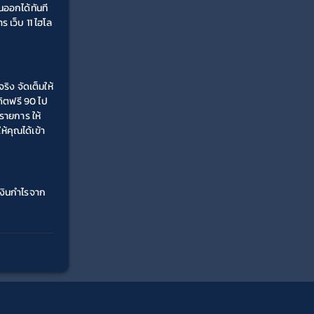
ออกได้ทันที 
เว็บ 11 ไฮโล 
ริง จัดเต็มให้
ดิตฟรี 90 ไป
รายการ ให้
้คุณได้เข้า
เงินกำไรจาก