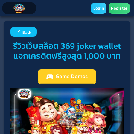
Login
Register
Back
รีวิวเว็บสล็อต 369 joker wallet
แจกเครดิตฟรีสูงสุด 1,000 บาท
Game Demos