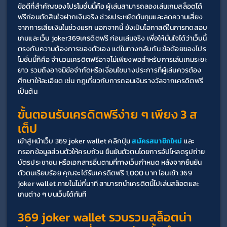
ข้อดีที่สำคัญของโปรโมชั่นนี้คือ ผู้เล่นสามารถลองเล่นเกมสล็อตได้
ฟรีก่อนตัดสินใจฝากเงินจริง ช่วยประหยัดต้นทุนและลดความเสี่ยง
จากการเสียเงินในช่วงแรก นอกจากนี้ ยังเป็นโอกาสดีในการทดสอบ
เกมและเว็บ joker369เครดิตฟรี ก่อนเล่นจริง เพื่อให้มั่นใจได้ว่าเว็บนี้
ตรงกับความต้องการของตัวเอง แต่ในทางกลับกัน ข้อด้อยของโปร
โมชั่นนี้ก็คือ จำนวนเครดิตฟรีอาจไม่เพียงพอสำหรับการเล่นเกมระยะ
ยาว รวมถึงอาจมีข้อจำกัดหรือเงื่อนไขบางประการที่ผู้เล่นควรต้อง
ศึกษาให้ละเอียด เช่น กฎเกี่ยวกับการถอนเงินรางวัลจากเครดิตฟรี 
เป็นต้น
ขั้นตอนรับเครดิตฟรีง่าย ๆ เพียง 3 ส
เต็ป
เข้าสู่หน้าเว็บ 369 joker wallet คลิกปุ่ม 
สมัครสมาชิกใหม่
 และ
กรอกข้อมูลส่วนตัวให้ครบถ้วน ยืนยันตัวตนโดยการอัปโหลดรูปถ่าย
บัตรประชาชน หรือเอกสารอื่นตามที่ทางเว็บกำหนด หลังจากยืนยัน
ตัวตนเรียบร้อย คุณจะได้รับเครดิตฟรี 1,000 บาท โอนเข้า 369 
joker wallet ภายในไม่กี่นาที สามารถนำเครดิตนี้ไปเล่นสล็อตและ
เกมต่าง ๆ บนเว็บได้ทันที
369 joker wallet รวบรวมสล็อตน่า