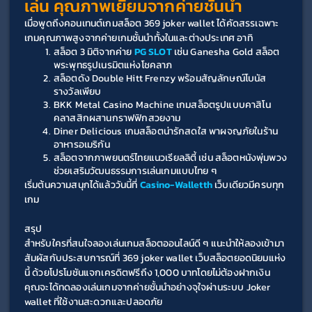
เล่น คุณภาพเยี่ยมจากค่ายชั้นนำ
เมื่อพูดถึงคอนเทนต์เกมสล็อต 369 joker wallet ได้คัดสรรเฉพาะ
เกมคุณภาพสูงจากค่ายเกมชั้นนำทั้งในและต่างประเทศ อาทิ
สล็อต 3 มิติจากค่าย 
PG SLOT
 เช่น Ganesha Gold สล็อต
พระพุทธรูปเนรมิตแห่งโชคลาภ
สล็อตดัง Double Hitt Frenzy พร้อมสัญลักษณ์โบนัส
รางวัลเพียบ
BKK Metal Casino Machine เกมสล็อตรูปแบบคาสิโน
คลาสสิกผสานกราฟฟิกสวยงาม
Diner Delicious เกมสล็อตน่ารักสดใส พาผจญภัยในร้าน
อาหารอเมริกัน
สล็อตจากภาพยนตร์ไทยแนวเรียลลิตี้ เช่น สล็อตหนังพุ่มพวง 
ช่วยเสริมวัฒนธรรมการเล่นเกมแบบไทย ๆ
เริ่มต้นความสนุกได้แล้ววันนี้ที่ 
Casino-Walletth
 เว็บเดียวมีครบทุก
เกม
สรุป
สำหรับใครที่สนใจลองเล่นเกมสล็อตออนไลน์ดี ๆ แนะนำให้ลองเข้ามา
สัมผัสกับประสบการณ์ที่ 369 joker wallet เว็บสล็อตยอดนิยมแห่ง
นี้ ด้วยโปรโมชันแจกเครดิตฟรีถึง 1,000 บาทโดยไม่ต้องฝากเงิน 
คุณจะได้ทดลองเล่นเกมจากค่ายชั้นนำอย่างจุใจผ่านระบบ Joker 
wallet ที่ใช้งานสะดวกและปลอดภัย