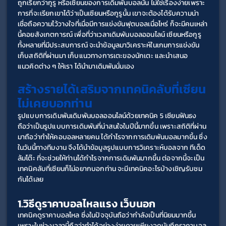
ถูกเรียกว่ากูรู หรือเซียนของการเดิมพันบอลนั้น ไม่ใช่เรื่องง่ายเพราะ
การที่จะเรียกเขาได้ว่าเป็นเซียนหรือกูรูนั้น เขาจะต้องได้รับความน่า
เชื่อถือความไว้วางใจที่เมื่อมีการแข่งขันฟุตบอลเมื่อไหร่ ก็จะมีคนเหล่า
นี้คอยสังเกตการณ์ เพื่อที่ว่าเวลาเดิมพันบอลออนไลน์ เซียนหรือกูรู
ทั้งหลายที่มีประสบการณ์ จะนำข้อมูลมาวิเคราะห์ในเกมการแข่งขัน 
เก็บสถิติที่ผ่านมา เก็บแนวทางการเตะของนักเตะ และนำเสนอ
แนวคิดต่าง ๆ ให้เรา ได้นำมาเดิมพันนั่นเอง 
สร้างรายได้เสริมจากเทคนิคลับที่เซียน
ไม่เคยบอกท่าน
รูปแบบการเดิมพันเดิมพันบอลออนไลน์ด้วยเทคนิค 5 เซียนฟันธง
ถือว่าเป็นรูปแบบการเดิมพันที่น่าสนใจในปีนี้มากขึ้น เพราะสถิติที่ผ่าน
มาถือว่าทำให้คอบอลหลายคน ได้กำไรจากการเดิมพันบอลมากขึ้น ซึ่ง
ในวันนี้ทางทีมงาน จึงได้นำข้อมูลรูปแบบการวิเคราะห์บอลจาก ทีเด็ด
ล้มโต๊ะ ที่จะช่วยให้ท่านได้กำไรจากการเดิมพันมากขึ้น ต่อจากนี้จะเป็น
เทคนิคลับที่เซียนก็ไม่อยากบอกท่าน จะมีเทคนิคอะไรบ้างเชิญรับชม
กันได้เลย
1.วิธีดูราคาบอลไหลแรง เว็บนอก
เทคนิคดูราคาบอลไหล ซึ่งในปัจจุบันถือว่ากำลังเป็นที่นิยมมากขึ้น 
เพราะในช่วงเวลานี้ถือว่าทำได้อย่างง่ายดายเพียงจดบันทึกราคาบอล