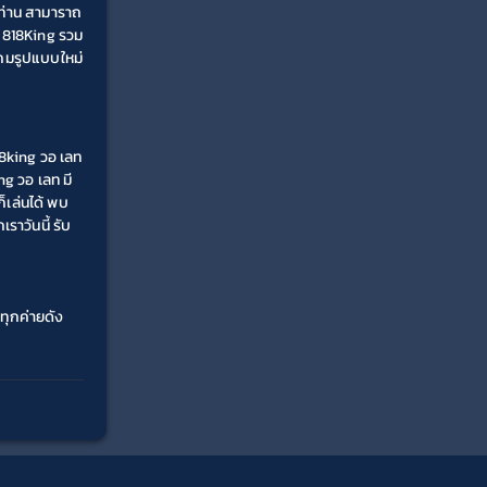
กท่าน สามาราถ
อต 818King รวม
กมรูปแบบใหม่ 
g วอ เลท มี
็เล่นได้ พบ
ราวันนี้ รับ