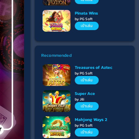
Pinata Wins
by PG Soft
เข้าเล่น
Recommended
Treasures of Aztec
by PG Soft
เข้าเล่น
Super Ace
by Jili
เข้าเล่น
Mahjong Ways 2
by PG Soft
เข้าเล่น