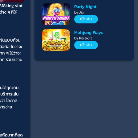
818king slot 
Party Night
ง ๆ ที่ให้
by Jili
เข้าเล่น
Mahjong Ways
by PG Soft
เข้าเล่น
อถือ ไม่ว่าจะ
าก ๆ ไม่ว่าจะ
ะเทศ รวมความ
บริการเล่น
ยว่า โอกาส
ารง่าย 