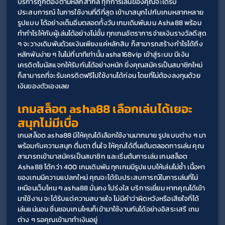
บริการถูกต้องตามหลักสากล ทุกการเล่นของคุณจะได้รับ
ประสบการณ์ ในการใช้งานที่ดีที่สุด เข้ามาสนุกไปกับเกมหลากหลาย
รูปแบบ ได้อย่างเต็มอิ่มตลอดทั้งวัน เกมเดิมพันบน Asha88 พร้อม
ทำกำไรให้กับผู้เล่นได้อย่างไม่อั้น ทุกเกมอัตราการจ่ายเงินรางวัลดีสุด 
ๆ จะวางเดิมพันด้วยเงินเพียงแค่หลักสิบ ก็สามารถสร้างกำไรได้ถึง
หลักพันง่าย ๆ ในไม่กี่นาทีเท่านั้น asha168vip เข้าสู่ระบบ มีเงิน
เครดิตโบนัสแจกให้รับกันได้อย่างหนัก ยิ่งคุณสมัครเป็นสมาชิกใหม่ 
ก็สามารถที่จะรับเครดิตฟรีไปใช้งานได้ก่อน โดยที่ไม่ต้องลงทุนด้วย
เงินของตัวเองเลย
เกมสล็อต asha88 เลือกเล่นได้เยอะ 
สนุกไม่มีเบื่อ
เกมสล็อต asha88 มีให้คุณได้เลือกใช้งานมากมาย รูปแบบต่าง ๆ มา
พร้อมกับความสนุก ตื่นตา ตื่นใจ ให้คุณได้ตื่นเต้นตลอดการเล่น คุณ
สามารถเข้ามาสมัครเป็นสมาชิก และเริ่มต้นการเล่น เกมสล็อต 
Asha88 ได้กว่า 400 เกมเดิมพัน ทุกเกมมีรูปแบบให้เล่นไม่ซ้ำ เนื้อหา
ของเกมมีความแปลกใหม่ คุณจะได้รับประสบการณ์ในการเล่นที่ไม่
เหมือนเว็บไหน ๆ asha88 มั่นคง โปร่งใส บริการเยี่ยม หากคุณได้เข้า
มาใช้งาน จะได้รับแต่ความสบายใจ ไม่มีคำว่าผิดหวังหรือเสียใจที่ได้
เล่นแน่นอน ชื่นชอบเกมไหนก็เข้ามาใช้งานกันได้อย่างอิสระเสรี เกม
ต่าง ๆ รอคุณเข้ามาทำเงินอยู่