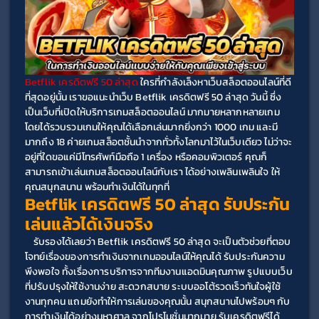
Betflik เครดิตฟรี 50 ล่าสุด
 ใครที่กำลังเล็งหาเว็บสล็อตออนไลน์ที่ดี
ที่สุดอยู่นั้น เราขอแนะนำเว็บ Betflik เครดิตฟรี 50 ล่าสุด วันนี้ ซึ่ง
เป็นเว็บที่เปิดให้บริการเกมสล็อตออนไลน์ มากมายหลากหลายเกม 
โดยได้รวบรวมเกมให้คุณได้เลือกเล่นมากยิ่งกว่า 1000 เกม และมี
มากถึง 18 ค่ายเกมสล็อตชั้นนำจากทั่วทั้งโลกมาไว้ในเว็บเดียว ไม่ว่าจะ
อยู่ที่ใดขอแค่มีโทรศัพท์มือถือ 1 เครื่อง หรือคอมพิวเตอร์ คุณก็
สามารถเข้าเล่นเกมสล็อตออนไลน์กับเรา ได้อย่างเพลินเพลินใจ ให้
คุณสนุกสนาน พร้อมทำเงินได้ในทุกที่
Betflik เครดิตฟรี 50 ล่าสุด รับประกัน
เล่นแล้วได้เงินจริง 
	รับรองได้เลยว่า Betflik เครดิตฟรี 50 ล่าสุด จะเป็นตัวช่วยที่ตอบ
โจทย์เรื่องของการทำเงินจากเกมออนไลน์ให้คุณได้ รับประกันความ
พึงพอใจ ทั้งเรื่องการบริการจากทีมงานแอดมินคุณภาพ รูปแบบเว็บ
ที่ปรับปรุงให้ใช้งานง่าย สะดวกสบาย ระบบออโต้รวดเร็วทันใจผู้ใช้
งานทุกคน แถมยังทำให้การเล่นของคุณนั้น สนุกสนานไปพร้อมๆ กับ
การทำเงินได้อย่างมหาศาล จากโปรโมชั่นมากมาย รับเครดิตฟรีได้