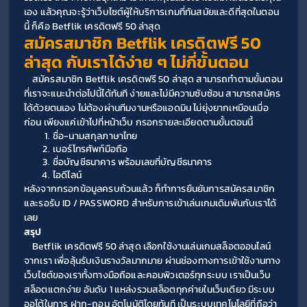
เอง แล้วคุณจะรู้ว่าเว็บไซต์ผู้ให้บริการเกมที่ทันสมัยและดีที่สุดในตอน
นี้ ก็คือ Betflik เครดิตฟรี 50 ล่าสุด
สมัครสมาชิก Betflik เครดิตฟรี 50 
ล่าสุด กับเราได้ง่าย ๆ ไม่กี่ขั้นตอน
	สมัครสมาชิก Betflik เครดิตฟรี 50 ล่าสุด สามารถทำตามขั้นตอน
ที่เราจะแนะนำต่อไปนี้ได้ทันที ง่ายและไม่มีความซับซ้อน สามารถสมัคร
ได้ด้วยตนเอง ไม่ต้องผ่านทีมงานหรือแอดมิน ไม่ยุ่งยากเหมือนเมื่อ
ก่อน เพียงแค่เข้าไปที่หน้าเว็บ กรอกรายละเอียดตามขั้นตอนนี้
ชื่อ-นามสกุลภาษาไทย
เบอร์โทรศัพท์มือถือ
ชื่อบัญชีธนาคาร พร้อมเลขที่บัญชีธนาคาร
ไอดีไลน์
หลังจากกรอกข้อมูลครบถ้วนแล้ว ก็ทำการยืนยันการสมัครสมาชิก 
และรอรับ ID / PASSWORD สำหรับการเข้าเล่นเกมเดิมพันกับเราได้
เลย
สรุป
	Betflik เครดิตฟรี 50 ล่าสุด เลือกใช้งานเล่นเกมสล็อตออนไลน์
จากเรา เพื่อลุ้นรับเงินรางวัลมากมาย ผ่านช่องทางการเข้าใช้งานทาง
เว็บไซต์ของเราทั้งทางมือถือและคอมพิวเตอร์ทุกระบบ เราเป็นเว็บ
สล็อตแตกง่าย อันดับ 1 แหล่งรวมสล็อตทุกค่ายในเว็บเดียว มีระบบ
ออโต้ในการ ฝาก-ถอน อัตโนมัติโดยทันที เป็นระบบเทคโนโลยีที่ถือว่า