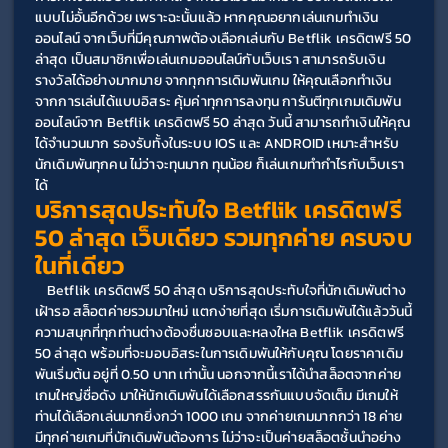
แบบไม่อั้นอีกด้วย เพราะฉะนั้นแล้ว หากคุณอยากเล่นเกมทำเงิน
ออนไลน์ จากเว็บที่มีคุณภาพต้องเลือกเล่นกับ Betflik เครดิตฟรี 50 
ล่าสุด เป็นสมาชิกเพื่อเล่นเกมออนไลน์กับเว็บเรา สามารถรับเงิน
รางวัลได้อย่างมากมาย จากทุกการเดิมพันเกม ให้คุณเลือกทำเงิน
จากการเล่นได้แบบอิสระ คุ้มค่าทุกการลงทุน การันตีทุกเกมเดิมพัน
ออนไลน์จาก Betflik เครดิตฟรี 50 ล่าสุด วันนี้ สามารถทำเงินให้คุณ
ได้จำนวนมาก รองรับทั้งในระบบ IOS และ ANDROID เหมาะสำหรับ
นักเดิมพันทุกคน ไม่ว่าจะทุนมาก ทุนน้อย ก็เล่นเกมทำกำไรกับเว็บเรา
ได้
บริการสุดประทับใจ Betflik เครดิตฟรี 
50 ล่าสุด เว็บเดียว รวมทุกค่าย ครบจบ
ในที่เดียว
	Betflik เครดิตฟรี 50 ล่าสุด บริการสุดประทับใจที่นักเดิมพันต่าง
เฝ้ารอ สล็อตค่ายรวมมาใหม่ แตกง่ายที่สุด เริ่มการเดิมพันได้แล้ววันนี้ 
ความสนุกที่ทุกท่านต่างต้องชื่นชอบและหลงใหล Betflik เครดิตฟรี 
50 ล่าสุด พร้อมที่จะมอบอิสระในการเดิมพันให้กับคุณ โดยราคาเดิม
พันเริ่มต้น อยู่ที่ 0.50 บาท เท่านั้น นอกจากนี้เราได้นำสล็อตจากค่าย
เกมใหญ่ชื่อดัง มาให้นักเดิมพันได้เลือกสรรกันแบบจัดเต็ม มีเกมให้
ท่านได้เลือกเล่นมากยิ่งกว่า 1000 เกม จากค่ายเกมมากกว่า 18 ค่าย 
มีทุกค่ายเกมที่นักเดิมพันต้องการ ไม่ว่าจะเป็นค่ายสล็อตชั้นนำอย่าง 