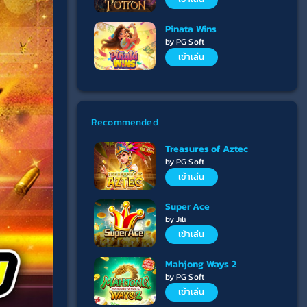
Pinata Wins
by PG Soft
เข้าเล่น
Recommended
Treasures of Aztec
by PG Soft
เข้าเล่น
Super Ace
by Jili
เข้าเล่น
Mahjong Ways 2
by PG Soft
เข้าเล่น