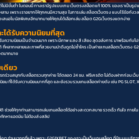
เย่นต์ไม่มีขั้นต่ำ ในตอนนี้ ทางเรามีรูปแบบเกม เว็บตรงสล็อตแท้ 100% ของเราเป็นรู
งล้นหลาม เพราะเราอยากให้ทุกคนมีความสุข ในการเล่น สล็อตเว็บตรง แบบไร้ข้อกังวล
ีข้อเสนอโบนัสพิเศษอีกมากมายให้คุณได้เลือกเล่น สล็อต G2Gเว็บตรงแตกง่าย
ด้รับความนิยมที่สุด
้รับความนิยมเป็นจำนวนมาก เพราะมีภาพ แสง สี เสียง สุดอลังการ มาพร้อมกับโปร
ิ ที่หลากหลายและภาพที่สวยงามน่าดึงดูดไม่ซ้ำใคร เป็นค่ายเกม
สล็อตเว็บตรง G
กพอตมากมาย
บเดียว
ารถร่วมสนุกกับสล็อตรวมทุกค่าย ได้ตลอด 24 ชม. ฟรีเครดิต ไม่ต้องฝากก่อน เว็บเ
ดนิยม ที่ได้รับความนิยมมากที่สุด และยังรวบรวมเกมสล็อตค่ายดัง เช่น PG SLOT, 
 ช่วยให้ทุกท่านสามารถเล่นเกมสล็อตได้อย่างสะดวกสบาย รวดเร็ว ทันใจ ภายใน 30
ทักหาแอดมิน ไม่ต้องส่งสลิป
สล็อต ท่านมาถูกที่แล้ว เพราะ G2G1XBET ของเรา เป็นเว็บเกมสล็อต ที่มีระบบบริการดี