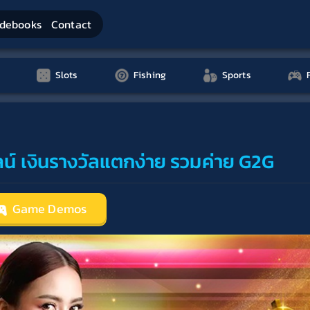
idebooks
Contact
Slots
Fishing
Sports
์ เงินรางวัลแตกง่าย รวมค่าย G2G
Game Demos