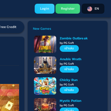
Login
Register
EN
Free Credit
New Games
Zombie Outbreak
by PG Soft
เข้าเล่น
Anubis Wrath
by PG Soft
เข้าเล่น
Chicky Run
by PG Soft
เข้าเล่น
Mystic Potion
by PG Soft
เข้าเล่น