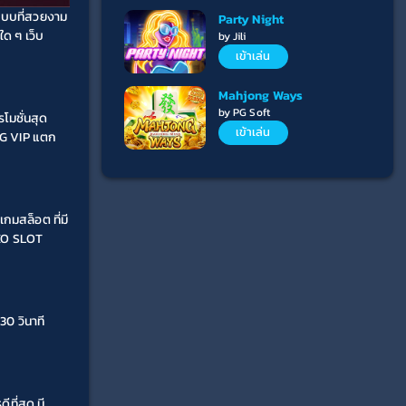
ปแบบที่สวยงาม 
Party Night
ใด ๆ เว็บ
by Jili
เข้าเล่น
Mahjong Ways
by PG Soft
โมชั่นสุด
เข้าเล่น
2G VIP แตก
กมสล็อต ที่มี
XO SLOT 
 วินาที 
ที่สุด มี