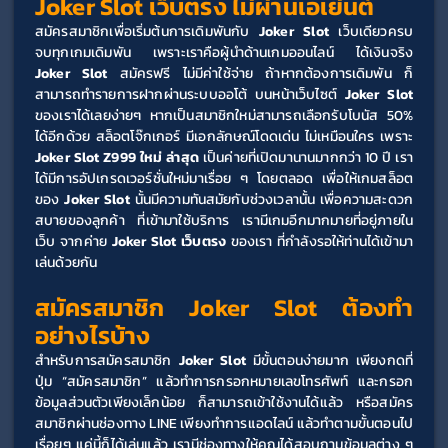
Joker Slot เว็บตรง ไม่ผ่านเอเย่นต์
สมัครสมาชิกเพื่อเริ่มต้นการเดิมพันกับ 
Joker Slot
 เว็บเดียวครบ 
จบทุกเกมเดิมพัน เพราะเราคือผู้นำด้านเกมออนไลน์ ได้เงินจริง 
Joker Slot
 สมัครฟรี ไม่มีค่าใช้จ่าย ถ้าหากต้องการเดิมพัน ก็
สามารถทำรายการฝากผ่านระบบออโต้ บนหน้าเว็บไซต์ 
Joker Slot 
ของเราได้เลยง่ายๆ หากเป็นสมาชิกใหม่สามารถเลือกรับโบนัส 50% 
ได้อีกด้วย สล็อตโจ๊กเกอร์ มีเอกลักษณ์โดดเด่น ไม่เหมือนใคร เพราะ 
Joker Slot
Z999 ใหม่ ล่าสุด
 เป็นค่ายที่เปิดมานานมากกว่า 10 ปี เรา
ได้มีการอัปเกรดเวอร์ชั่นใหม่มาเรื่อย ๆ โดยตลอด เพื่อให้เกมสล็อต
ของ 
Joker Slot 
นั้นมีความทันสมัยกับช่วงเวลานั้น เพื่อความสะดวก
สบายของลูกค้า ที่เข้ามาใช้บริการ เรามีเกมอีกมากมายที่อยู่ภายใน
เว็บ จากค่าย 
Joker Slot เว็บตรง
 ของเรา ที่กำลังรอให้ท่านได้เข้ามา
เล่นด้วยกัน 
สมัครสมาชิก Joker Slot ต้องทำ
อย่างไรบ้าง
สำหรับการสมัครสมาชิก 
Joker Slot 
มีขั้นตอนง่ายมาก เพียงกดที่
ปุ่ม “สมัครสมาชิก” แล้วทำการกรอกหมายเลขโทรศัพท์ และกรอก
ข้อมูลส่วนตัวเพียงเล็กน้อย ก็สามารถเข้าใช้งานได้แล้ว หรือสมัคร
สมาชิกผ่านช่องทาง LINE เพียงทำการแอดไลน์ แล้วทำตามขั้นตอนไป
เรื่อยๆ แค่นี้ก็ได้เล่นแล้ว เรามีช่องทางให้คุณได้สอบถามข้อมูลต่าง ๆ 