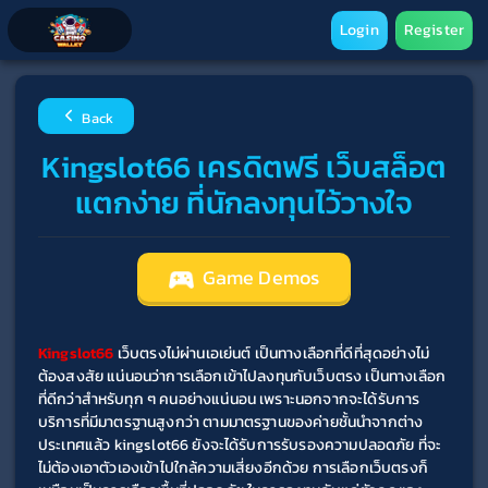
Login
Register
Back
Kingslot66 เครดิตฟรี เว็บสล็อต
แตกง่าย ที่นักลงทุนไว้วางใจ
Game Demos
Kingslot66
 เว็บตรงไม่ผ่านเอเย่นต์ เป็นทางเลือกที่ดีที่สุดอย่างไม่
ต้องสงสัย แน่นอนว่าการเลือกเข้าไปลงทุนกับเว็บตรง เป็นทางเลือก
ที่ดีกว่าสำหรับทุก ๆ คนอย่างแน่นอน เพราะนอกจากจะได้รับการ
บริการที่มีมาตรฐานสูงกว่า ตามมาตรฐานของค่ายชั้นนำจากต่าง
ประเทศแล้ว kingslot66 ยังจะได้รับการรับรองความปลอดภัย ที่จะ
ไม่ต้องเอาตัวเองเข้าไปใกล้ความเสี่ยงอีกด้วย การเลือกเว็บตรงก็