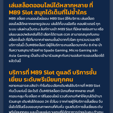
เล่นสล็อตออนไลน์ได้หลากหลาย ที่ 
M89 Slot สนุกได้เต็มที่ไม่ซ้ำใคร
M89 สล็อต เกมออนไลน์ของ M89 Slot มีให้บริการ เล่นสล็อต
ออนไลน์ได้หลากหลายรูปแบบ เล่นได้ทั้งบนมือถือ คอมพิวเตอร์ ทุก
ระบบ เล่นผ่านเว็บตรง ลิงก์ทางเข้า M89 Slot ที่มีหลายช่องทาง หรือ
เล่นบนแอปพลิเคชันก็ได้ เลือกได้ตามสะดวก สามารถสนุกกับเกม
สล็อตชั้นนำ ที่มีที่มาจากค่ายเกมชั้นนำจากทั่วโลก ถูกรวบรวมมาให้
บริการในนี้ เว็บM89สล็อต มีผู้ให้บริการเกมสล็อตมากถึง 8 ค่าย นำ
ทีมความสนุกมาด้วยค่าย Spade Gaming, Micro Gaming และ 
Asia Gaming เป็นต้น เข้ามาร่วมสนุกกับความอลังการของสล็อตได้
แล้ววันนี้
บริการที่ M89 Slot ดูแลดี บริการชั้น
เยี่ยม ระดับพรีเมียมทุกคน
หลายคนอาจสงสัยว่า ทำไมต้องเลือกเดิมพันใช้บริการที่ M89 Slot 
กับเว็บแห่งนี้ มีอะไรดี เว็บM89สล็อต มีเกมที่หลากหลาย เกมที่
ครอบคลุม ทั้งสล็อต คาสิโนออนไลน์ รวมถึงเกมกีฬาให้คุณได้เข้ามา
ร่วมสนุก เดิมพันได้ตลอด 24 ชั่วโมง จากค่ายผู้ให้บริการชั้นเยี่ยม จึง
มั่นใจได้ในเรื่องของคุณภาพเกมที่คับคั่ง ดูแลดีบริการชั้นเยี่ยมระดับ
พรีเมียมทุกคน และเป็นแหล่งรวมเกมที่มีอัตราการจ่ายเงินสูง ตัวเกม