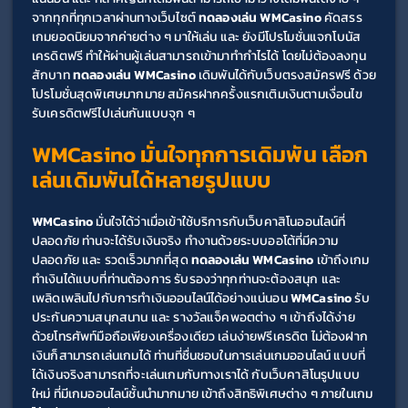
จากทุกที่ทุกเวลาผ่านทางเว็บไซต์ 
ทดลองเล่น WMCasino
คัดสรร
เกมยอดนิยมจากค่ายต่าง ๆ มาให้เล่น และ ยังมีโปรโมชั่นแจกโบนัส
เครดิตฟรี ทำให้ผ่านผู้เล่นสามารถเข้ามาทำกำไรได้ โดยไม่ต้องลงทุน
สักบาท
ทดลองเล่น WMCasino
เดิมพันได้กับเว็บตรงสมัครฟรี ด้วย
โปรโมชั่นสุดพิเศษมากมาย สมัครฝากครั้งแรกเติมเงินตามเงื่อนไข
รับเครดิตฟรีไปเล่นกันแบบจุก ๆ
WMCasino 
มั่นใจทุกการเดิมพัน เลือก
เล่นเดิมพันได้หลายรูปแบบ
WMCasino
มั่นใจได้ว่าเมื่อเข้าใช้บริการกับเว็บคาสิโนออนไลน์ที่
ปลอดภัย ท่านจะได้รับเงินจริง ทำงานด้วยระบบออโต้ที่มีความ
ปลอดภัย และ รวดเร็วมากที่สุด
ทดลองเล่น WMCasino 
เข้าถึงเกม
ทำเงินได้แบบที่ท่านต้องการ รับรองว่าทุกท่านจะต้องสนุก และ 
เพลิดเพลินไปกับการทำเงินออนไลน์ได้อย่างแน่นอน
WMCasino 
รับ
ประกันความสนุกสนาน และ รางวัลแจ็คพอตต่าง ๆ เข้าถึงได้ง่าย
ด้วยโทรศัพท์มือถือเพียงเครื่องเดียว เล่นง่ายฟรีเครดิต ไม่ต้องฝาก
เงินก็สามารถเล่นเกมได้ ท่านที่ชื่นชอบในการเล่นเกมออนไลน์ แบบที่
ได้เงินจริงสามารถที่จะเล่นเกมกับทางเราได้ กับเว็บคาสิโนรูปแบบ
ใหม่ ที่มีเกมออนไลน์ชั้นนำมากมาย เข้าถึงสิทธิพิเศษต่าง ๆ ภายในเกม