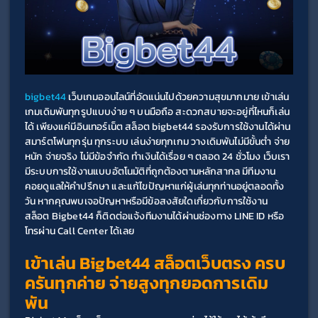
bigbet44
 เว็บเกมออนไลน์ที่อัดแน่นไปด้วยความสุขมากมาย เข้าเล่น
เกมเดิมพันทุกรูปแบบง่าย ๆ บนมือถือ สะดวกสบายจะอยู่ที่ไหนก็เล่น
ได้ เพียงแค่มีอินเทอร์เน็ต สล็อต bigbet44 รองรับการใช้งานได้ผ่าน
สมาร์ตโฟนทุกรุ่น ทุกระบบ เล่นง่ายทุกเกม วางเดิมพันไม่มีขั้นต่ำ จ่าย
หนัก จ่ายจริง ไม่มีข้อจำกัด ทำเงินได้เรื่อย ๆ ตลอด 24 ชั่วโมง เว็บเรา
มีระบบการใช้งานแบบอัตโนมัติที่ถูกต้องตามหลักสากล มีทีมงาน
คอยดูแลให้คำปรึกษา และแก้ไขปัญหาแก่ผู้เล่นทุกท่านอยู่ตลอดทั้ง
วัน หากคุณพบเจอปัญหาหรือมีข้อสงสัยใดเกี่ยวกับการใช้งาน 
สล็อต Bigbet44 ก็ติดต่อแจ้งทีมงานได้ผ่านช่องทาง LINE ID หรือ
โทรผ่าน Call Center ได้เลย
เข้าเล่น Bigbet44 สล็อตเว็บตรง ครบ
ครันทุกค่าย จ่ายสูงทุกยอดการเดิม
พัน