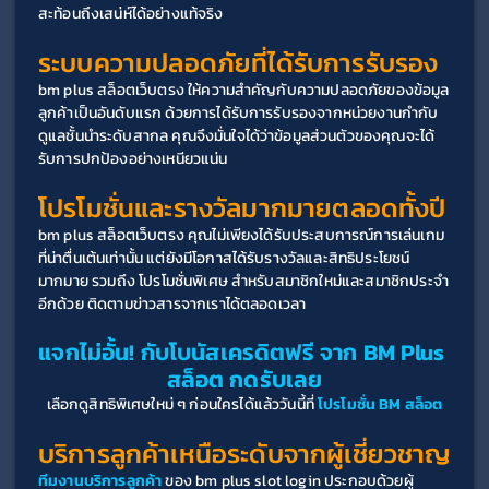
สะท้อนถึงเสน่ห์ได้อย่างแท้จริง
ระบบความปลอดภัยที่ได้รับการรับรอง
bm plus สล็อตเว็บตรง ให้ความสำคัญกับความปลอดภัยของข้อมูล
ลูกค้าเป็นอันดับแรก ด้วยการได้รับการรับรองจากหน่วยงานกำกับ
ดูแลชั้นนำระดับสากล คุณจึงมั่นใจได้ว่าข้อมูลส่วนตัวของคุณจะได้
รับการปกป้องอย่างเหนียวแน่น
โปรโมชั่นและรางวัลมากมายตลอดทั้งปี
bm plus สล็อตเว็บตรง คุณไม่เพียงได้รับประสบการณ์การเล่นเกม
ที่น่าตื่นเต้นเท่านั้น แต่ยังมีโอกาสได้รับรางวัลและสิทธิประโยชน์
มากมาย รวมถึง โปรโมชั่นพิเศษ สำหรับสมาชิกใหม่และสมาชิกประจำ
อีกด้วย ติดตามข่าวสารจากเราได้ตลอดเวลา
แจกไม่อั้น! กับโบนัสเครดิตฟรี จาก BM Plus 
สล็อต กดรับเลย
เลือกดูสิทธิพิเศษใหม่ ๆ ก่อนใครได้แล้ววันนี้ที่ 
โปรโมชั่น BM สล็อต
บริการลูกค้าเหนือระดับจากผู้เชี่ยวชาญ
ทีมงานบริการลูกค้า
 ของ bm plus slot login ประกอบด้วยผู้