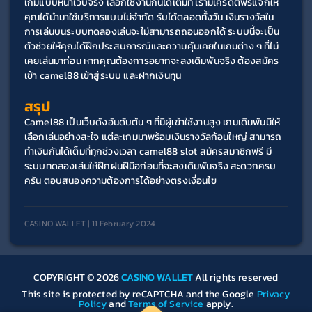
เกมแบบหน้าเว็บจริง เลือกใช้งานกันได้เต็มที่ เรามีเครดิตฟรีแจกให้
คุณได้นำมาใช้บริการแบบไม่จำกัด รับได้ตลอดทั้งวัน เงินรางวัลใน
การเล่นบนระบบทดลองเล่นจะไม่สามารถถอนออกได้ ระบบนี้จะเป็น
ตัวช่วยให้คุณได้ฝึกประสบการณ์และความคุ้นเคยในเกมต่าง ๆ ที่ไม่
เคยเล่นมาก่อน หากคุณต้องการอยากจะลงเดิมพันจริง ต้องสมัคร
เข้า camel88 เข้าสู่ระบบ และฝากเงินทุน
สรุป
Camel88 เป็นเว็บดังอันดับต้น ๆ ที่มีผู้เข้าใช้งานสูง เกมเดิมพันมีให้
เลือกเล่นอย่างสะใจ แต่ละเกมมาพร้อมเงินรางวัลก้อนใหญ่ สามารถ
ทำเงินกันได้เต็มที่ทุกช่วงเวลา camel88 slot สมัครสมาชิกฟรี มี
ระบบทดลองเล่นให้ฝึกฝนฝีมือก่อนที่จะลงเดิมพันจริง สะดวกครบ
ครัน ตอบสนองความต้องการได้อย่างตรงเงื่อนไข
CASINO WALLET | 11 February 2024
COPYRIGHT © 2026
CASINO WALLET
All rights reserved
This site is protected by reCAPTCHA and the Google
Privacy
Policy
and
Terms of Service
apply.