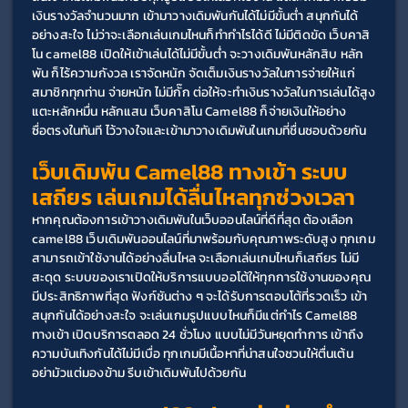
เงินรางวัลจำนวนมาก เข้ามาวางเดิมพันกันได้ไม่มีขั้นต่ำ สนุกกันได้
อย่างสะใจ ไม่ว่าจะเลือกเล่นเกมไหนก็ทำกำไรได้ดี ไม่มีติดขัด เว็บคาสิ
โน camel88 เปิดให้เข้าเล่นได้ไม่มีขั้นต่ำ จะวางเดิมพันหลักสิบ หลัก
พัน ก็ไร้ความกังวล เราจัดหนัก จัดเต็มเงินรางวัลในการจ่ายให้แก่
สมาชิกทุกท่าน จ่ายหนัก ไม่มีกั๊ก ต่อให้จะทำเงินรางวัลในการเล่นได้สูง
แตะหลักหมื่น หลักแสน เว็บคาสิโน Camel88 ก็จ่ายเงินให้อย่าง
ซื่อตรงในทันที ไว้วางใจและเข้ามาวางเดิมพันในเกมที่ชื่นชอบด้วยกัน 
เว็บเดิมพัน Camel88 ทางเข้า ระบบ
เสถียร เล่นเกมได้ลื่นไหลทุกช่วงเวลา
หากคุณต้องการเข้าวางเดิมพันในเว็บออนไลน์ที่ดีที่สุด ต้องเลือก 
camel88 เว็บเดิมพันออนไลน์ที่มาพร้อมกับคุณภาพระดับสูง ทุกเกม
สามารถเข้าใช้งานได้อย่างลื่นไหล จะเลือกเล่นเกมไหนก็เสถียร ไม่มี
สะดุด ระบบของเราเปิดให้บริการแบบออโต้ให้ทุกการใช้งานของคุณ
มีประสิทธิภาพที่สุด ฟังก์ชันต่าง ๆ จะได้รับการตอบโต้ที่รวดเร็ว เข้า
สนุกกันได้อย่างสะใจ จะเล่นเกมรูปแบบไหนก็มีแต่กำไร Camel88 
ทางเข้า เปิดบริการตลอด 24 ชั่วโมง แบบไม่มีวันหยุดทำการ เข้าถึง
ความบันเทิงกันได้ไม่มีเบื่อ ทุกเกมมีเนื้อหาที่น่าสนใจชวนให้ตื่นเต้น 
อย่ามัวแต่มองข้าม รีบเข้าเดิมพันไปด้วยกัน