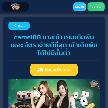
Login
Register
Back
camel88 ทางเข้า เกมเดิมพัน
เยอะ อัตราจ่ายดีที่สุด เข้าเดิมพัน
ได้ไม่มีขั้นต่ำ
Game Demos