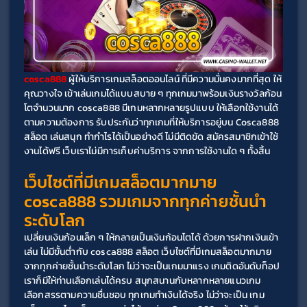
cosca888
 ผู้ให้บริการเกมสล็อตออนไลน์ ที่มีความมั่นคงมากที่สุด ให้
คุณวางใจ เข้าเล่นเกมได้แบบสบาย ๆ ทุกเกมมาพร้อมเงินรางวัลก้อน
โตจำนวนมาก cosca888 มีเกมหลากหลายรูปแบบ ให้เลือกใช้งานได้
ตามความต้องการ รับประกันว่าทุกเกมที่ให้บริการอยู่บน Cosca888 
สล็อต เล่นสนุก ทำกำไรได้เป็นอย่างดี ไม่มีติดขัด สมัครสมาชิกเข้าใช้
งานได้ฟรี เว็บเราไม่มีการเก็บค่าบริการ จากการใช้งานใด ๆ ทั้งสิ้น
เว็บไซต์ที่มีเกมสล็อตมากมาย 
cosca888 รวมเกมจากทุกค่ายชั้นนำ
ระดับโลก
เปลี่ยนเงินก้อนเล็ก ๆ ให้กลายเป็นเงินก้อนโตได้ ด้วยการฝากเงินเข้า
เล่น ไม่มีขั้นต่ำกับ cosca888 สล็อต เว็บไซต์ที่มีเกมสล็อตมากมาย 
จากทุกค่ายชั้นนำระดับโลก ไม่ว่าจะเป็นเกมมาแรง เกมติดอันดับท็อป 
เราก็มีให้ท่านเลือกเล่นได้ครบ สนุกสนานกับหลากหลายแนวเกม 
เลือกสรรตามความชื่นชอบ ทุกเกมทำเงินได้จริง ไม่ว่าจะเป็น เกม