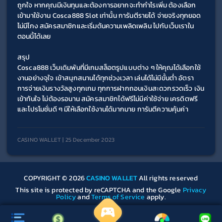
ถูกใจ หากคุณมีเงินทุนและต้องการอยากจะทำกำไรเพิ่ม ต้องเลือก
เข้ามาใช้งาน Cosca888 Slot เท่านั้น การันตีรายได้ จ่ายจริงทุกยอด 
ไม่มีโกง สมัครสมาชิกและเริ่มต้นความเพลิดเพลิน ไปกับเว็บเราใน
ตอนนี้ได้เลย
สรุป
Cosca888 เว็บเดิมพันที่มีเกมสล็อตรูปแบบต่าง ๆ ให้คุณได้เลือกใช้
งานอย่างจุใจ เข้าสนุกสนานได้ทุกช่วงเวลา เล่นได้ไม่มีขั้นต่ำ อัตรา
การจ่ายเงินรางวัลสูงทุกเกม ทุกการฝากถอนเงินสะดวกรวดเร็ว เงิน
เข้าทันใจ ไม่ต้องรอนาน สมัครสมาชิกได้ฟรีไม่มีค่าใช้จ่าย เครดิตฟรี
และโปรโมชั่นดี ๆ มีให้เลือกใช้งานได้มากมาย การันตีความคุ้มค่า
CASINO WALLET | 25 December 2023
COPYRIGHT © 2026
CASINO WALLET
All rights reserved
This site is protected by reCAPTCHA and the Google
Privacy
Policy
and
Terms of Service
apply.