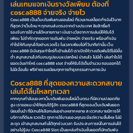
เล่นเกมแจกเงินรางวัลเพียบ ต้องที่ 
cosca888 จ่ายจริง จ่ายไว
Cosca888 เป็นเว็บเดิมพันเกมออนไลน์ ที่รวมเกมสล็อตทำเงินไว้มาก
ที่สุดกว่าเว็บไหน ๆ ทุกเกมส่งตรงจากต่างประเทศ ลิขสิทธิ์แท้ 
รองรับการใช้งานได้หลายภาษา เงินรางวัลจากการเล่นมีให้รับได้
เพียบ ไม่จำกัดทุกยอดการเดิมพัน จ่ายหนัก จ่ายจริง พร้อมทำเงิน
กำไรให้กับคุณได้อย่างรวดเร็ว ในเวลาเพียงไม่กี่วินาทีเท่านั้น เว็บ 
cosca888 มีเงินทุนเท่าไหร่ก็เข้าเล่นได้ เราเปิดให้วางเดิมพันได้ไม่มีขั้น
ต่ำ สนุกสนานไปกับเกมรูปแบบแปลกใหม่ น่าสนใจ ไม่มีซ้ำ เล่นกำไรได้
ยอดเงินเท่าไหร่ cosca888 slot จ่ายให้รับได้เต็มจำนวน ถอนออกได้
ไม่มีเงื่อนไข ฟรีค่าธรรมเนียมทุกการทำธุรกรรมทางการเงิน
Cosca888 ที่สุดของความสะดวกสบาย 
เล่นได้ลื่นไหลทุกเวลา
หากคุณกำลังมองหาเว็บเดิมพันออนไลน์เว็บตรง ที่มีความปลอดภัย
สูง เราขอแนะนำให้คุณได้รู้จัก cosca888 ที่สุดของเว็บเดิมพันยอด
นิยมชั้นนำ ที่มีเกมให้เลือกเล่นอย่างหลากหลาย สะดวกสบายมีการให้
บริการที่ดีและรวดเร็ว ทุกการใช้งานของคุณจะมีแต่ความลื่นไหล ไม่มี
สะดุด เข้าสนุกสนานกันได้ทุกช่วงเวลา รับประสบการณ์ในการเล่นได้
อย่างไม่รู้จบ Cosca888 Slot เป็นแหล่งทำเงินชั้นยอดที่นักเดิมพัน