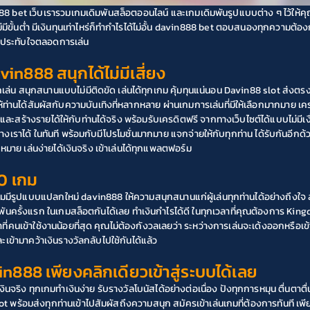
vin888 bet เว็บเรารวมเกมเดิมพันสล็อตออนไลน์ และเกมเดิมพันรูปแบบต่าง ๆ ไว้ให้คุ
มีขั้นต่ำ มีเงินทุนเท่าไหร่ก็ทำกำไรได้ไม่อั้น davin888 bet ตอบสนองทุกความต้อง
วามประทับใจตลอดการเล่น
in888 สนุกได้ไม่มีเสี่ยง
ล่น สนุกสนานแบบไม่มีติดขัด เล่นได้ทุกเกม คุ้มทุนแน่นอน Davin88 slot ส่งตร
มให้ท่านได้สัมผัสกับความบันเทิงที่หลากหลาย ผ่านเกมการเล่นที่มีให้เลือกมากมาย เคร
ะสร้างรายได้ให้กับท่านได้จริง พร้อมรับเครดิตฟรี จากทางเว็บไซต์ได้แบบไม่มีเงื
ทางเราได้ ในทันที พร้อมกับมีโปรโมชั่นมากมาย แจกจ่ายให้กับทุกท่าน ได้รับกันอีกด้
ฎหมาย เล่นง่ายได้เงินจริง เข้าเล่นได้ทุกแพลตฟอร์ม
00 เกม
มมีรูปแบบแปลกใหม่ davin888 ให้ความสนุกสนานแก่ผู้เล่นทุกท่านได้อย่างถึงใจ ส
พันครั้งแรก ในเกมสล็อตกันได้เลย ทำเงินกำไรได้ดี ในทุกเวลาที่คุณต้องการ Kingd
ที่คนเข้าใช้งานน้อยที่สุด คุณไม่ต้องกังวลเลยว่า ระหว่างการเล่นจะเด้งออกหรือเข้า
เข้ามาคว้าเงินรางวัลกลับไปใช้กันได้แล้ว
vin888 เพียงคลิกเดียวเข้าสู่ระบบได้เลย
เงินจริง ทุกเกมทำเงินง่าย รับรางวัลโบนัสได้อย่างต่อเนื่อง ปังทุกการหมุน ตื่นตาต
ot พร้อมส่งทุกท่านเข้าไปสัมผัสถึงความสนุก สมัครเข้าเล่นเกมที่ต้องการทันที เพ