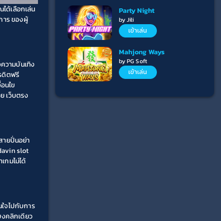
ณได้เลือกเล่น
Party Night
การ ของผู้
by Jili
เข้าเล่น
Mahjong Ways
by PG Soft
งความบันเทิง
เข้าเล่น
ดิตฟรี 
่อนไข 
วย เว็บตรง 
ายปั่นอย่า
avin slot 
เกมไม่ได้ 
ื่นใจไปกับการ
ียงคลิกเดียว