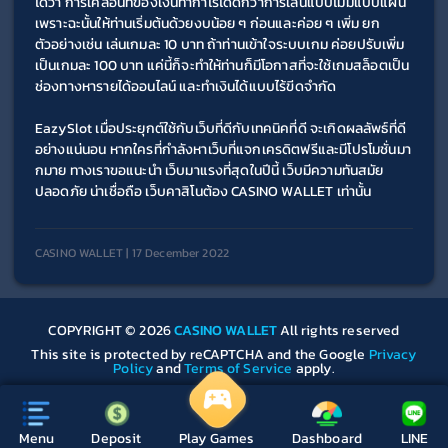
ได้ว่า การเคลื่อนที่ของเงินทำกำไรได้ดีกว่าการเล่นแบบไม่มีแบบแผน
เพราะฉะนั้นให้ท่านเริ่มต้นด้วยงบน้อย ๆ ก่อนและค่อย ๆ เพิ่ม ยก
ตัวอย่างเช่น เล่นเกมละ 10 บาท ถ้าท่านเข้าใจระบบเกม ค่อยปรับเพิ่ม
เป็นเกมละ 100 บาท แค่นี้ก็จะทำให้ท่านก็มีโอกาสที่จะใช้เกมสล็อตเป็น
ช่องทางหารายได้ออนไลน์ และทำเงินได้แบบไร้ขีดจำกัด
EazySlot เมื่อประยุกต์ใช้กับเว็บที่ดีกับเทคนิคที่ดี จะเกิดผลลัพธ์ที่ดี
อย่างแน่นอน หากใครที่กำลังหาเว็บที่แจกเครดิตฟรีและมีโปรโมชั่นมา
กมาย ทางเราขอแนะนำ เว็บมาแรงที่สุดในปีนี้ เว็บมีความทันสมัย 
ปลอดภัย น่าเชื่อถือ เว็บคาสิโนต้อง CASINO WALLET เท่านั้น
CASINO WALLET | 17 December 2022
COPYRIGHT © 2026
CASINO WALLET
All rights reserved
This site is protected by reCAPTCHA and the Google
Privacy
Policy
and
Terms of Service
apply.
Menu
Deposit
Play Games
Dashboard
LINE