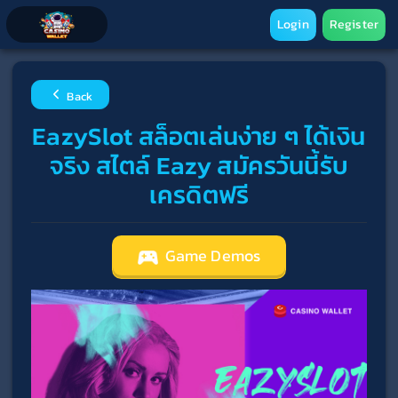
Login
Register
Back
EazySlot สล็อตเล่นง่าย ๆ ได้เงิน
จริง สไตล์ Eazy สมัครวันนี้รับ
เครดิตฟรี
Game Demos