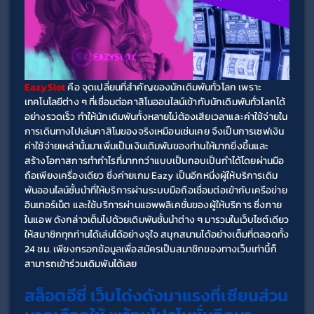
EazySlot 
คือ จุดเปลี่ยนที่สำคัญของนักเดิมพันทั่วโลก เพราะ
เทคโนโลยีต่าง ๆ ที่เชื่อมต่อคาสิโนออนไลน์เข้ากับนักเดิมพันทั่วโลกได้
อย่างรวดเร็ว ทำให้นักเดิมพันทั้งหลายไม่ต้องเสียเวลาและค่าใช้จ่ายใน
การเดินทางไปเล่นคาสิโนของจริงเหมือนเช่นเคย จึงเป็นการเซฟเงิน
ค่าใช้จ่ายเหล่านั้นมาเพิ่มเป็นเงินเดิมพันของท่านให้มากยิ่งขึ้นและ
สร้างโอกาสการทำกำไรที่มากกว่าแบบเป็นกอบเป็นกำได้โดยผ่านมือ
ถือเพียงเครื่องเดียว ซึ่งค่ายเกม Eazy เป็นอีกหนึ่งผู้ให้บริการเดิม
พันออนไลน์ชั้นนำที่ให้บริการผ่านระบบมือถือเชื่อมต่อเข้ากับเครือข่าย
อินเทอร์เน็ต และใช้บริการผ่านแอพพลิเคชั่นของผู้ให้บริการ ซึ่งภาย
ในแอพ ดังกล่าวเต็มไปด้วยเดิมพันชั้นนำต่าง ๆ มารวมในเว็บไซต์เดียว
ให้สมาชิกทุกท่านได้เล่นได้อย่างจุใจ สนุกสนานได้อย่างเต็มที่ตลอดทั้ง 
24 ชม. เพียงกรอกข้อมูลเพื่อสมัครเป็นสมาชิกของทางเว็บเท่านี้ก็
สามารถเข้าร่วมเดิมพันได้เลย
สล็อตอีซี่ เว็บโด่งดังมาแรงที่เซียนส่วน