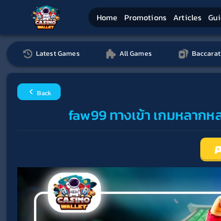
Home
Promotions
Articles
Gu
Latest Games
All Games
Baccarat
Back
faw99 ทางเข้า เกมหลากหลาย