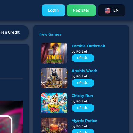
Login
Register
EN
Free Credit
New Games
Zombie Outbreak
by PG Soft
เข้าเล่น
Anubis Wrath
by PG Soft
เข้าเล่น
Chicky Run
by PG Soft
เข้าเล่น
Mystic Potion
by PG Soft
เข้าเล่น