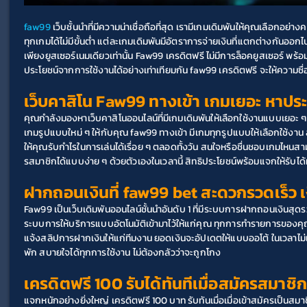
faw99
 เว็บชั้นนำที่มีความน่าเชื่อถือที่สุด เรามีเกมเดิมพันให้คุณเลือกอย่า
ทุกเกมได้ไม่มีขั้นต่ำ แต่ละเกมเดิมพันมีอัตราการจ่ายเงินที่แตกต่างกันอ
เพียงยูสเซอร์เนมเดียวเท่านั้น Faw99 เครดิตฟรี ไม่มีการล็อคยูสเซอร์ พร้อมให้
ประโยชน์จากการใช้งานได้อย่างเท่าเทียมกัน faw99 เครดิตฟรี จะให้ความซื
เว็บคาสิโน Faw99 ทางเข้า เกมเยอะ หาปร
คุณกำลังมองหาเว็บคาสิโนออนไลน์ที่มีเกมเดิมพันให้เลือกใช้งานแบบเยอะ ๆ อ
เกมรูปแบบใหม่ ๆ ให้กับคุณ faw99 ทางเข้า มีเกมทุกรูปแบบให้เลือกใช้งาน ส
ให้คุณรับกำไรในการเล่นได้เรื่อย ๆ ตลอดทั้งวัน สนใจหรือชื่นชอบเกมไหน
รสมาชิกได้แบบง่าย ๆ ด้วยตัวเองในเวลานี้ สิทธิประโยชน์พร้อมแจกให้รับไ
ฝากถอนเงินที่ faw99 bet สะดวกรวดเร็ว เง
Faw99 เป็นเว็บเดิมพันออนไลน์ชั้นนำอันดับ 1 ที่มีระบบการฝากถอนเงินสุ
ระบบการให้บริการแบบอัตโนมัติเข้ามาไว้ให้แก่คุณ ทุกการทำรายการของคุณจะได
แจ้งสลิปการฝากเงินให้แก่ทีมงาน ยอดเงินจะอัปเดตให้แบบออโต้ ในเวลาไม่เกิน 5
พัก สบายใจได้ทุกการใช้งาน ไม่ต้องกลัวว่าจะถูกโกง
เครดิตฟรี 100 รับได้ทันทีเมื่อสมัครสมาช
แจกหนักอย่างยิ่งใหญ่ เครดิตฟรี 100 บาท รับทันเมื่อเมื่อเข้าสมัครเป็นสม