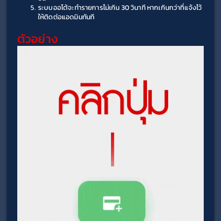
ระบบออโต้จะทำรายการไม่เกิน 30 วินาที หากเกินกว่าที่แจ้งไว้ 
ให้ติดต่อแอดมินทันที
ตัวอย่าง