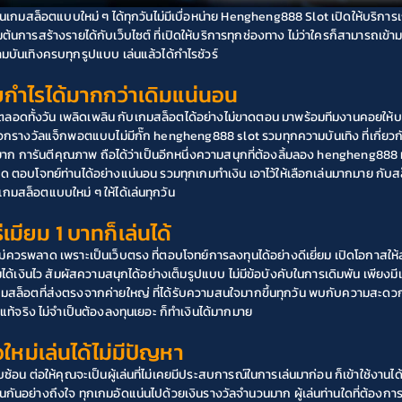
ล่นเกมสล็อตแบบใหม่ ๆ ได้ทุกวันไม่มีเบื่อหน่าย Hengheng888 Slot เปิดให้บริกา
้นการสร้างรายได้กับเว็บไซต์ ที่เปิดให้บริการทุกช่องทาง ไม่ว่าใครก็สามารถเข้าม
มบันเทิงครบทุกรูปแบบ เล่นแล้วได้กำไรชัวร์
ยกำไรได้มากกว่าเดิมแน่นอน
ลอดทั้งวัน เพลิดเพลิน กับเกมสล็อตได้อย่างไม่ขาดตอน มาพร้อมทีมงานคอยให้
แจกรางวัลแจ็กพอตแบบไม่มีกั๊ก hengheng888 slot รวมทุกความบันเทิง ที่เกี่ยว
ด้ไม่ยาก การันตีคุณภาพ ถือได้ว่าเป็นอีกหนึ่งความสนุกที่ต้องลิ้มลอง hengheng88
ขีด ตอบโจทย์ท่านได้อย่างแน่นอน รวมทุกเกมทำเงิน เอาไว้ให้เลือกเล่นมากมาย กับ
มสล็อตแบบใหม่ ๆ ให้ได้เล่นทุกวัน
ียม 1 บาทก็เล่นได้
ม่ควรพลาด เพราะเป็นเว็บตรง ที่ตอบโจทย์การลงทุนได้อย่างดีเยี่ยม เปิดโอกาสให
งินไว สัมผัสความสนุกได้อย่างเต็มรูปแบบ ไม่มีข้อบังคับในการเดิมพัน เพียงมีเง
การเกมสล็อตที่ส่งตรงจากค่ายใหญ่ ที่ได้รับความสนใจมากขึ้นทุกวัน พบกับความสะดว
แท้จริง ไม่จำเป็นต้องลงทุนเยอะ ก็ทำเงินได้มากมาย 
หม่เล่นได้ไม่มีปัญหา
ับซ้อน ต่อให้คุณจะเป็นผู้เล่นที่ไม่เคยมีประสบการณ์ในการเล่นมาก่อน ก็เข้าใช้งานได้
ันอย่างถึงใจ ทุกเกมอัดแน่นไปด้วยเงินรางวัลจำนวนมาก ผู้เล่นท่านใดที่ต้องก