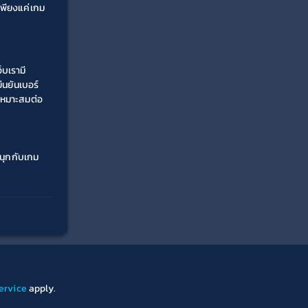
ีเพียงแค่เกม
บเรามี 
ืนยันเบอร์
มเหมาะสมต่อ
สนุกกับเกม
ervice
apply.