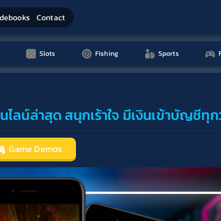
idebooks
Contact
Slots
Fishing
Sports
์ล่าสุด สนุกเร้าใจ มีเงินเข้าบัญชีทุก
Game Demos