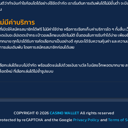
ว่าทำเงินกำไรก้อนโตได้อย่างไร้ขีดจำกัด เราเริ่มต้นการเดิมพันได้ไม่มีขั้นต่ำ จะม
น
่มีค่าบริการ
ปิดให้สมัครสมาชิกได้ฟรี ไม่มีค่าใช้จ่าย หรือการเรียกเก็บค่าบริการใด ๆ ทั้งสิ้น เว็
งินจะอัปเดตเข้ากระเป๋าวอลเล็ทแบบอัตโนมัติ ขั้นตอนในการรับทำได้ง่าย เพียงย
อีกมากมาย ทุกโปรได้รับการคัดเลือกมาเป็นอย่างดี คุณจะได้รับความคุ้มค่า และควา
การเล่นเดิมพัน โดยการสมัครสมาชิกก่อนได้เลย
เลือกเล่นได้แบบไม่จำกัด พร้อมอัดแน่นไปด้วยเงินรางวัล โบนัสแจ็กพอตมากมาย 
ตใหม่ ที่เลือกเล่นได้ไม่ซ้ำรูปแบบ
COPYRIGHT © 2026
CASINO WALLET
All rights reserved
 protected by reCAPTCHA and the Google
Privacy Policy
and
Terms of S