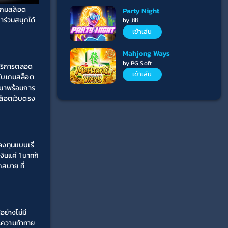
รเกมสล็อต
Party Night
าร่วมสนุกได้
by Jili
เข้าเล่น
Mahjong Ways
by PG Soft
บริการตลอด 
เข้าเล่น
กับเกมสล็อต
8 มาพร้อมการ
สล็อตเว็บตรง
้ลงทุนแบบเรี
ินแค่ 1 บาทก็
กสบาย ที่
อย่างไม่มี
ารความท้าทาย