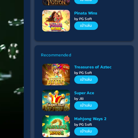
Pinata Wins
by PG Soft
เข้าเล่น
Recommended
Treasures of Aztec
by PG Soft
เข้าเล่น
Super Ace
by Jili
เข้าเล่น
Mahjong Ways 2
by PG Soft
เข้าเล่น