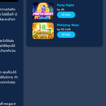
Party Night
บความบันเทิง
by Jili
่มีขั้นต่ำ มี
เข้าเล่น
่นและเข้ามา
Mahjong Ways
by PG Soft
เข้าเล่น
ะใจให้เล่น
นำให้คุณได้
ข้ามาทำเงิน
ก คุณก็จะได้
ให้บริการ  ทำ
บเราเงินทุน
ที่ megac4 