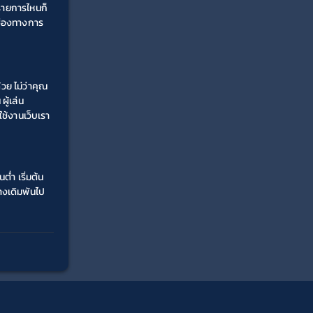
ำรายการไหนก็
ีช่องทางการ
วย ไม่ว่าคุณ
ู้เล่น
ใช้งานเว็บเรา
่ำ เริ่มต้น
วางเดิมพันไป