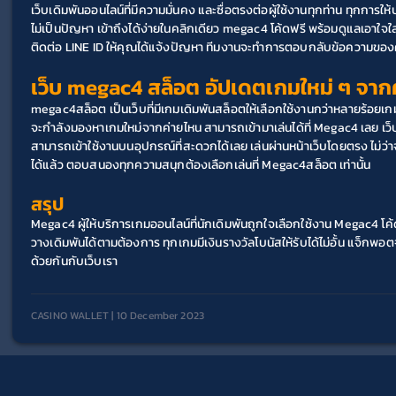
เว็บเดิมพันออนไลน์ที่มีความมั่นคง และซื่อตรงต่อผู้ใช้งานทุกท่าน ทุกการให
ไม่เป็นปัญหา เข้าถึงได้ง่ายในคลิกเดียว megac4 โค้ดฟรี พร้อมดูแลเอาใ
ติดต่อ LINE ID ให้คุณได้แจ้งปัญหา ทีมงานจะทำการตอบกลับข้อความของคุณใ
เว็บ megac4 สล็อต อัปเดตเกมใหม่ ๆ จากค่
megac4สล็อต เป็นเว็บที่มีเกมเดิมพันสล็อตให้เลือกใช้งานกว่าหลายร้อยเกม
จะกำลังมองหาเกมใหม่จากค่ายไหน สามารถเข้ามาเล่นได้ที่ Megac4 เลย เว็บเร
สามารถเข้าใช้งานบนอุปกรณ์ที่สะดวกได้เลย เล่นผ่านหน้าเว็บโดยตรง ไม่ว่าจ
ได้แล้ว ตอบสนองทุกความสนุกต้องเลือกเล่นที่ Megac4สล็อต เท่านั้น 
สรุป
Megac4 ผู้ให้บริการเกมออนไลน์ที่นักเดิมพันถูกใจเลือกใช้งาน Megac4 โค้ด
วางเดิมพันได้ตามต้องการ ทุกเกมมีเงินรางวัลโบนัสให้รับได้ไม่อั้น แจ็กพอต
ด้วยกันกับเว็บเรา
CASINO WALLET | 10 December 2023