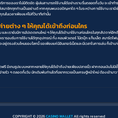
้บริการของเราไม่มีติดขัด ผู้เล่นสามารถใช้งานได้อย่างราบรื่นตลอดทั้งวัน จะเข้าท
จใส่สมาชิกทุกท่านเป็นอย่างดี หากคุณพบเจอปัญหาใด ๆ ในระหว่างการใช้งาน เราม
นเวลาเพียงแค่ไม่กี่วินาทีเท่านั้น
ายต่าง ๆ ให้คุณได้เข้าถึงก่อนใคร
 และเรายังมีการอัปเดตเกมใหม่ ๆ ให้คุณได้เข้ามาใช้งานก่อนใครในทุกสัปดาห์อีกด้
ารองรับการใช้งานได้ทุกอุปกรณ์ ทั้ง คอมพิวเตอร์ โน้ตบุ๊ก แท็บเล็ต สมาร์ตโฟน ผ
ะอยู่ตรงส่วนไหนของโลกนี้ ขอเพียงแค่มีอินเทอร์เน็ตและมีเวลาในการเล่น ก็เข้ามา
ฟรี มีเกมรูปแบบหลากหลายให้คุณได้เข้าถึงง่ายเพียงปลายนิ้ว ฝากถอนเงินไม่มีขั้นต
จ่ายรัว ๆ ตลอดทั้งวัน นักเดิมพันท่านใดที่อยากรวยเป็นเศรษฐีหน้าใหม่ ต้องเข้ามา
COPYRIGHT © 2026
CASINO WALLET
All rights reserved