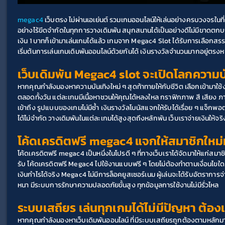
megac4
 เว็บตรง ไม่ผ่านเอเย่นต์ รวมเกมออนไลน์ให้เล่นอย่างครบวงจรในที่
อย่างไร้ขีดจำกัดในทุกการวางเดิมพัน สนุกสนานได้เป็นอย่างดีไม่มีขาดตกบกพ
เงิน 1 บาทก็เข้ามาเล่นเกมได้แล้ว เกมจาก Megac4 Slot ได้รับการเลือกสรรม
เริ่มต้นการเล่นเกมเดิมพันออนไลน์ด้วยกันได้ เงินรางวัลจำนวนมากอยู่ตรงหน
เว็บเดิมพัน Megac4 slot จะเปิดโลกความบั
หากคุณกำลังมองหาความบันเทิงใหม่ ๆ สุดท้าทายให้กับชีวิต เลือกเข้ามาใ
ตลอดทั้งวัน แต่ละเกมมีเนื้อหาชวนให้คุณได้หลงใหล กราฟิกภาพ สี เสียง ภ
เข้าถึง รูปแบบของเกมไม่มีซ้ำ เงินรางวัลโบนัสแจกให้รับได้เรื่อย ๆ แจ็ก
ได้ไม่จำกัด วางเดิมพันในแต่ละเกมได้สูงสุดถึงหลักพัน เว็บเราจ่ายเงินให้จริง
โค้ดเครดิตฟรี megac4 แจกให้สมาชิกใหม่ท
โค้ดเครดิตฟรี megac4 เป็นหนึ่งในโปรดี ๆ ที่ทางเว็บเราได้จัดมาให้แก่สมา
รับ โค้ดเครดิตฟรี Megac4 ไปใช้งานแบบฟรี ๆ โดยไม่ต้องทำตามเงื่อนไขใด ๆ
เงินกำไรได้จริง Megac4 ไม่มีการล็อคยูสเซอร์เนม ผู้เล่นจะได้รับอัตราการ
หนา มีระบบการรักษาความปลอดภัยขั้นสูง ทุกข้อมูลการใช้งานไม่มีรั่วไหล
ระบบเสถียร เล่นทุกเกมได้ไม่มีปัญหา ต้อง
หากคุณกำลังมองหาเว็บเดิมพันออนไลน์ ที่มีระบบเสถียรถูกต้องตามหลักม