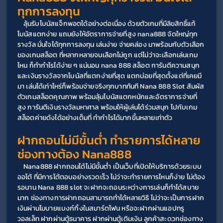
ทุกการลงทุน
	ลุ้นรับโบนัสแจ็กพอตได้อย่างต่อเนื่อง ด้วยตัวเกมที่มีลิขสิทธิ์แท้ 
โบนัสแตกง่าย แถมยังให้อัตราการจ่ายที่สูง nana888 จัดใหญ่ทุก
รางวัล มั่นใจได้ทุกการลงทุน เล่นง่าย จ่ายคล่อง มาพร้อมกับตัวเลือก
ของเกมสล็อต ที่หลากหลายจนเลือกไม่ถูก แต่ไม่ว่าจะเลือกเล่นเกม
ไหน ก็ทำกำไรได้ง่าย ๆ แน่นอน nana 888 สล็อต การันตีความสนุก 
และเงินรางวัลจากโบนัสที่แตกง่ายที่สุด แตกบ่อยที่สุดตั้งแต่ที่เคยมี
มา เล่นได้เท่าไหร่ก็พร้อมจ่ายจริงทุกบาททันที Nana 888 Slot สัมผัส
ตัวเกมสล็อตคุณภาพ พร้อมลุ้นโบนัสแตกหนักและอัตราการจ่ายที่
สูง การันตีเงินรางวัลมหาศาล พร้อมให้ผู้เล่นได้ร่วมสนุก ไปกับเกม
สล็อตค่ายดังได้อย่างเต็มที่ ทำกำไรได้มากขึ้นหลายเท่าตัว
ฝากถอนไม่มีขั้นต่ำ ทำรายการได้หลาย
ช่องทางต้อง Nana888
	Nana888 ฝากถอนได้ไม่มีขั้นต่ำ เป็นเว็บที่เปิดให้บริการด้วยระบบ
ออโต้ ที่มีการโต้ตอบอย่างรวดเร็ว ไม่ว่าจะทำรายการไหนก็ง่าย ไม่ต้อง
รอนาน Nana 888 slot จะฝากจะถอนระหว่างการเล่นก็ทำได้สบาย
มาก ช่องทางการฝากถอนสามารถทำได้หลายวิธี ไม่ว่าจะเป็นการฝาก
เงินผ่านโมบายแบงก์กิ้งในสมาร์ตโฟน หรือจะฝากผ่านแอปทรู
วอลเล็ท ฝากผ่านตู้ธนาคาร ฝากผ่านตู้เติมเงิน ลูกค้าสะดวกช่องทาง