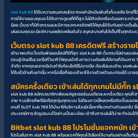
slot kub 88
 ได้รับความสนอกสนใจจากเหล่านักเดิมพันทั่วทั้งเอเชีย ใครที่
การใช้งานของคุณจะได้รับการดูแลที่ดีที่สุด ไม่มีติดขัดหรือเด้งออกระหว่า
น้อย เว็บเราก็มีกิจกรรมและมีการแจกเครดิตฟรีให้คุณได้รับกันอย่างเต็มอิ่ม
เล่นของคุณจะมีแต่ความเพลิดเพลินเริงใจ สนุกสนานกันได้เต็มที่ในทุกช่วง
เว็บตรง slot kub 88 เครดิตฟรี สร้างรายได
เข้ามาพบกับเว็บเดิมพันออนไลน์ที่ดีที่สุด slot kub 88 เว็บตรงไม่ผ่านเอเ
ตรงสู่บัญชีในเวลาไม่กี่วินาที ให้คุณเข้าถึงการวางเดิมพันได้ตามที่ต้องกา
จำกัด หากคุณอยากมีเงินกำไรก้อนโตใช้ไม่ขาดมือ ต้องไม่มองข้าม slotkub88
ได้ในชั่วข้ามคืนเท่านั้น หากไม่เชื่อก็ลองเข้ามาใช้งานด้วยตัวเองก่อนได้ เร
สมัครครั้งเดียว เข้าเล่นได้ทุกเกมไม่มีกั๊ก 
slot kub 88 สมัครสมาชิกเพียงแค่ยูสเซอร์เนมเดียวและครั้งเดียว คุณก็สา
ง่าย ๆ บนโทรศัพท์มือถือทุกรุ่นทุกระบบ ไม่ต้องดาวน์โหลดหรือติดตั้งแอปพ
เกมที่ SLOT kub 789 ได้นำมาให้บริการล้วนมีเนื้อหาที่แตกต่างกันออกไป ชื
ประเภทมีการจัดรูปแบบไว้อย่างเป็นระเบียบ เข้าถึงการเล่นได้ง่าย ทำเงินได
Bitbet slot kub 88 โปรโมชั่นแจกหนัก เข้าเพ
โปรโมชั่นจาก slot kub 88 พร้อมแจกให้คุณได้เลือกใช้งานกันอย่างเต็มที่