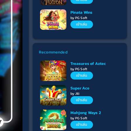
Pinata Wins
by PG Soft
เข้าเล่น
Recommended
Treasures of Aztec
by PG Soft
เข้าเล่น
Super Ace
by Jili
เข้าเล่น
Mahjong Ways 2
by PG Soft
เข้าเล่น