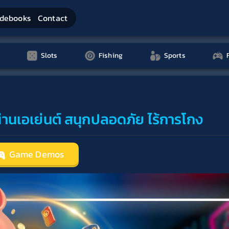
idebooks
Contact
Slots
Fishing
Sports
ผ่านเอเย่นต์ สนุกปลอดภัย ไร้การโกง
Game Demos