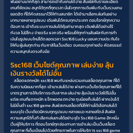
พันอย่างมากที่สุด สามารถเข้าถึงเกมได้ง่าย สัมผัสกับรายละเอียด
เกมที่ชัดเจน สนุกได้ทุกที่ทุกเวลา มั่นใจทุกการเดิมพัน กับเว็บรวมเกม
ยอดฮิต ที่ได้คัดสรรมาไว้ให้ท่านสมาชิก ได้เข้ามาเลือกเล่นกันอย่าง
มากมายหลายรูปแบบ เดิมพันได้ครบทุกประเภท ตอบโจทย์ทุกความ
ต้องการ เข้าถึงระบบการเล่นได้คุ้มค่ามากสุด เดิมพันได้อย่างไร้
กังวล ไม่มีโกง จ่ายจริง แจกจริง พร้อมให้ทุกท่านสัมผัสกับการทำ
เงินในรูปแบบใหม่ได้ตลอดเวลา Ssc168 Lucky มอบความประทับใจ
ให้กับผู้เล่นทุกท่าน กับคาสิโนเว็บเดียว จบครบทุกค่ายดัง คัดสรรแต่
ความสนุกส่งตรงถึงมือ
Ssc168 เว็บไซต์คุณภาพ เล่นง่าย ลุ้น
เงินรางวัลได้ไม่อั้น 
	สล็อตแตกหนัก ssc168 พบกับแหล่งรวมเกมสล็อตคุณภาพ ที่ได้
รับความนิยมมากที่สุด เข้ามาเล่นได้ง่าย ผ่านทางเว็บไซต์คุณภาพที่ได้
มาตรฐานการให้บริการระดับสากล เล่นง่าย ลุ้นเงินรางวัลได้ไม่อั้น 
แต่ละเกมที่แตกหนัก แจ็กพอตแตกง่าย ทุนน้อยก็เล่นได้ ฝากเงินได้
ไม่มีขั้นต่ำ ssc168 game สัมผัสเกมสล็อตที่มีให้ท่านได้เลือกเล่นได้
แบบจุใจ เว็บเดียวมีครบทุกรูปแบบ หลายแนว หลายสไตล์ สัมผัส
ความสนุกได้ทั้งที เลือกเล่นเกมได้อย่างจุใจ Ssc168 Game อีกหนึ่ง
เว็บผู้ให้บริการ ที่ตอบโจทย์ทุกช่องทางการเข้าเล่น เป็นเว็บสล็อต
คุณภาพ ที่เต็มเปี่ยมไปด้วยศักยภาพในการให้บริการ ssc168 game 